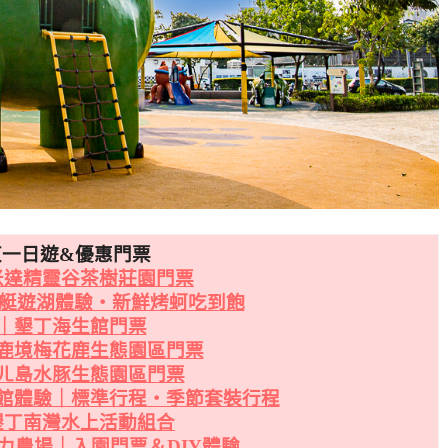
東一日遊&優惠門票
米達精靈谷茶樹莊園門票
遊艇遊湖體驗・新鮮烤蚵吃到飽
｜墾丁海生館門票
鹿境梅花鹿生態園區門票
ㄦ島水豚生態園區門票
館體驗｜標準行程・季節套裝行程
墾丁南灣水上活動組合
力農場｜入園門票＆DIY體驗