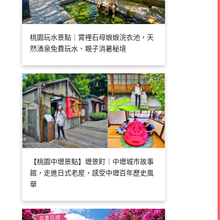
桃園玩水景點｜霄裡石母娘娘浣衣池，天
然湧泉免費玩水、親子消暑秘境
【桃園中壢景點】壢景町｜中壢城市故事
館，走進日式老屋，感受中壢百年歷史風
華