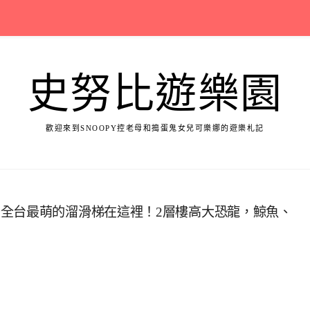
史努比遊樂園
歡迎來到SNOOPY控老母和搗蛋鬼女兒可樂娜的遊樂札記
全台最萌的溜滑梯在這裡！2層樓高大恐龍，鯨魚、