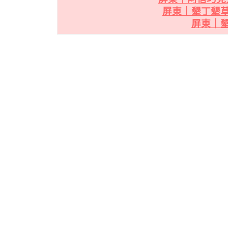
屏東｜墾丁墾
屏東｜