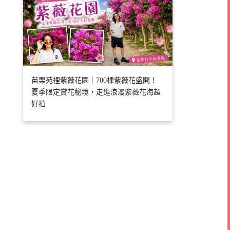
苗栗苑裡紫薇花園｜700棵紫薇花盛開！
夏季限定賞花秘境，走進浪漫紫薇花海超
好拍