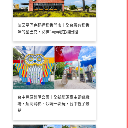
苗栗星巴克苑裡稻香門市｜全台最有稻香
味的星巴克，女神Logo藏在稻田裡
台中豐原翁明公園｜全新貓頭鷹主題遊戲
場，超高滑梯、沙坑一次玩，台中親子景
點