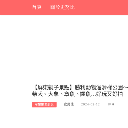
Skip
首頁
關於史努比
to
content
【屏東親子景點】勝利動物溜滑梯公園～
柴犬、大象、章魚、鱷魚…好玩又好拍
史努比
2024-02-12
0
可樂娜去那玩