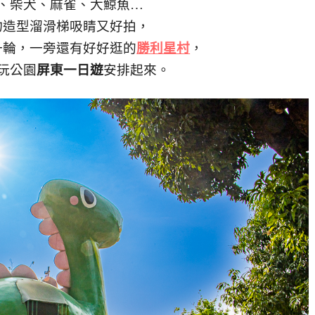
、柴犬、麻雀、大鯨魚…
物造型溜滑梯吸睛又好拍，
一輪，一旁還有好好逛的
勝利星村
，
玩公園
屏東一日遊
安排起來。