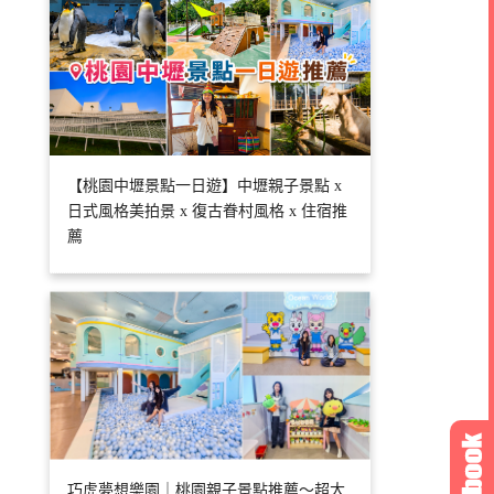
【桃園中壢景點一日遊】中壢親子景點 x
日式風格美拍景 x 復古眷村風格 x 住宿推
薦
巧虎夢想樂園｜桃園親子景點推薦～超大