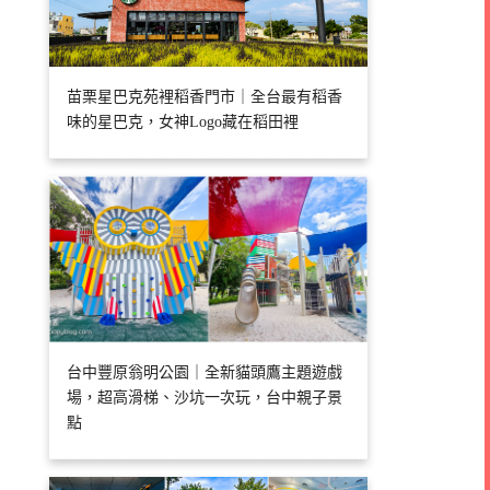
苗栗星巴克苑裡稻香門市｜全台最有稻香
味的星巴克，女神Logo藏在稻田裡
台中豐原翁明公園｜全新貓頭鷹主題遊戲
場，超高滑梯、沙坑一次玩，台中親子景
點