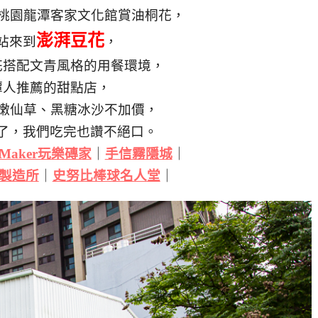
桃園龍潭客家文化館賞油桐花，
澎湃豆花
站來到
，
花搭配文青風格的用餐環境，
潭人推薦的甜點店，
嫩仙草、黑糖冰沙不加價，
高了，我們吃完也讚不絕口。
k Maker玩樂磚家
｜
手信霧隱城
｜
力製造所
｜
史努比棒球名人堂
｜