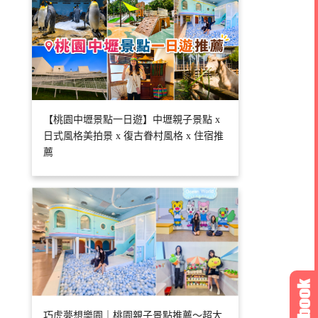
【桃園中壢景點一日遊】中壢親子景點 x
日式風格美拍景 x 復古眷村風格 x 住宿推
薦
巧虎夢想樂園｜桃園親子景點推薦～超大