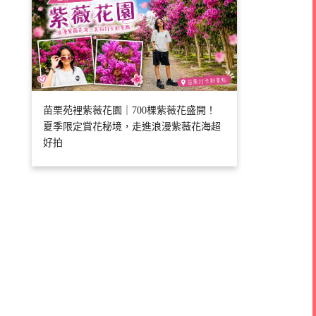
苗栗苑裡紫薇花園｜700棵紫薇花盛開！
夏季限定賞花秘境，走進浪漫紫薇花海超
好拍