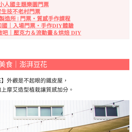
小人國主題樂園門票
寶生技不老村門票
製造所 | 門票・質感手作課程
國｜入場門票・手作DIY體驗
做吧｜壓克力＆流動畫＆烘焙 DIY
美食｜澎湃豆花
花】外觀是不起眼的鐵皮屋，
加上摩艾造型植栽讓質感加分。