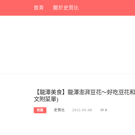
Skip
首頁
關於史努比
to
content
【龍潭美食】龍潭澎湃豆花～好吃豆花和
文附菜單)
史努比
2022-05-08
0
桃園