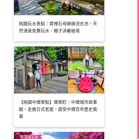
桃園玩水景點｜霄裡石母娘娘浣衣池，天
然湧泉免費玩水、親子消暑秘境
【桃園中壢景點】壢景町｜中壢城市故事
館，走進日式老屋，感受中壢百年歷史風
華