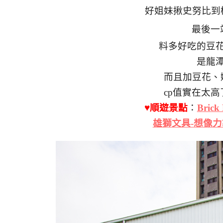
好姐妹揪史努比到
最後一
料多好吃的豆
是龍
而且加豆花、
cp值實在太
♥順遊景點
：
Bric
雄獅文具-想像