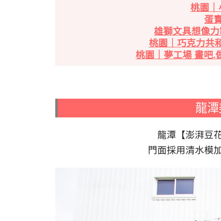
桃園｜
蛋
雄獅文具想像力
桃園｜巧克力共和
桃園｜夢工場 畫吧.
龍潭
龍潭【澎湃豆
門面採用清水模