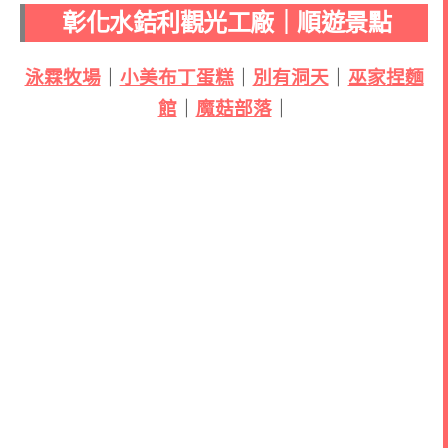
彰化水銡利觀光工廠｜順遊景點
泳霖牧場
｜
小美布丁蛋糕
｜
別有洞天
｜
巫家捏麵
館
｜
魔菇部落
｜