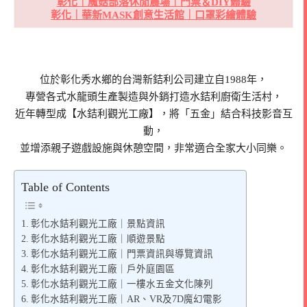
彰化｜魔菇部落休閒農場｜門票＆DIY體驗
彰化｜華新MASK創意生活館｜口罩彩繪體驗
位於彰化秀水鄉的台灣新銡利公司建立自1988年，
專營各式水龍頭生產製造與外銷打造水銡利廚衛生活村，
近年轉型成【水銡利觀光工廠】，將「五金」結合科技影音互
動，
並增添親子遊戲設施與休憩空間，非常適合全家大小同樂。
Table of Contents
彰化水銡利觀光工廠｜景點資訊
彰化水銡利觀光工廠｜順遊景點
彰化水銡利觀光工廠｜門票資訊與導覽資訊
彰化水銡利觀光工廠｜戶外庭園區
彰化水銡利觀光工廠｜一樓水五金文化陳列
彰化水銡利觀光工廠｜AR、VR及7D魔幻電影