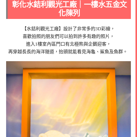
彰化水銡利觀光工廠｜
一樓水五金文
化陳列
【水銡利觀光工廠】設計了非常多的3D彩繪，
喜歡拍照的朋友們可以拍到許多有趣的照片，
進入1樓室內區門口有北極熊與企鵝迎客，
再穿越長長的海洋隧道，抬頭就能看見海龜、鯊魚及魚群。