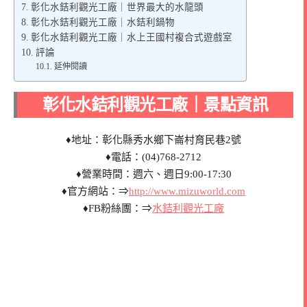
彰化水銡利觀光工廠｜世界最大的水龍頭
彰化水銡利觀光工廠｜水銡利鍋物
彰化水銡利觀光工廠｜水上王國村複合式遊戲室
評論
延伸閱讀
彰化水銡利觀光工廠｜景點資訊
♦地址：彰化縣秀水鄉下崙村育民巷2號
♦電話：(04)768-2712
♦營業時間：週六、週日9:00-17:30
♦官方網站：⇒
http://www.mizuworld.com
♦FB粉絲團：⇒
水銡利觀光工廠