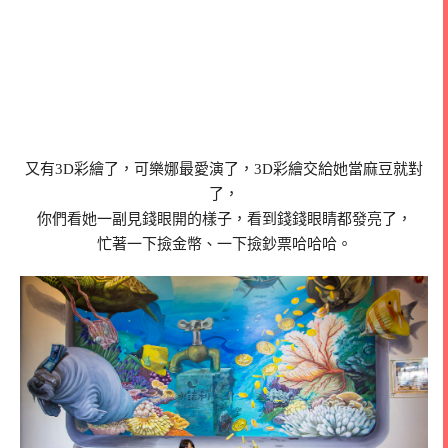
又有3D彩繪了，可樂娜最愛演了，3D彩繪交給她當麻豆就對
了，
你們看她一副見錢眼開的樣子，看到錢錢眼睛都發亮了，
忙著一下撿金幣、一下撿鈔票哈哈哈。