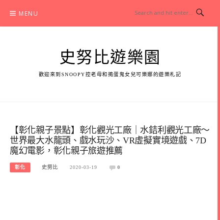
Skip
MENU
to
content
史努比遊樂園
歡迎來到SNOOPY控老母和搗蛋鬼女兒可樂娜的遊樂札記
【彰化親子景點】彰化觀光工廠｜水銡利觀光工廠～
世界最大水龍頭、戲水玩沙、VR虛擬實境遊戲、7D
魔幻電影，彰化親子旅遊推薦
彰化
史努比
2020-03-19
0