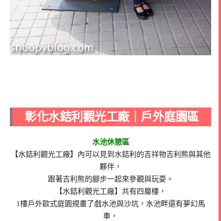
彰化水銡利觀光工廠｜
戶外庭園區
水池休憩區
【水銡利觀光工廠】內可以見到水銡利的吉祥物吉利熊與其他
夥伴，
跟著吉利熊的腳步一起來參觀與玩耍。
【水銡利觀光工廠】共有四層樓，
1樓戶外歐式庭園規畫了戲水池與沙坑，水池畔還有夢幻馬
車，