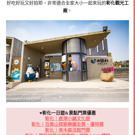
好吃好玩又好拍耶，非常適合全家大小一起來玩的
彰化觀光工
廠
。
♥彰化一日遊&景點門票優惠
彰化｜鹿港小鎮文化遊
彰化｜百果山探索樂園全票・優待票
彰化｜卷木森活館門票