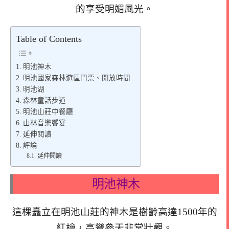
的享受明媚風光。
Table of Contents
明池神木
明池國家森林遊區門票、開放時間
明池湖
森林童話步道
明池山莊中餐廳
山林音樂饗宴
延伸閱讀
評論
延伸閱讀
明池神木
這棵矗立在明池山莊的神木是樹齡高達1500年的
紅檜，高聳參天非常壯觀。