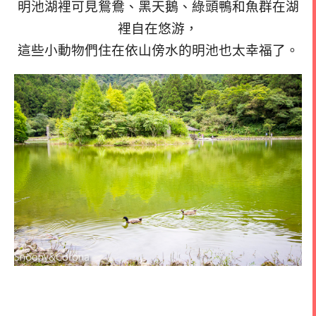
明池湖裡可見鴛鴦、黑天鵝、綠頭鴨和魚群在湖
裡自在悠游，
這些小動物們住在依山傍水的明池也太幸福了。