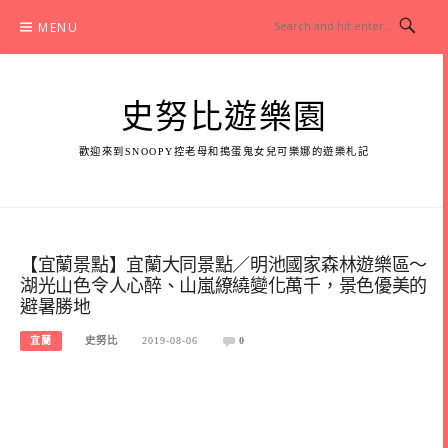
Skip
MENU
to
content
史努比遊樂園
歡迎來到SNOOPY控老母和搗蛋鬼女兒可樂娜的遊樂札記
【宜蘭景點】宜蘭大同景點／明池國家森林遊樂區～
湖光山色令人心醉、山嵐繚繞變化萬千，景色優美的
避暑勝地
宜蘭
史努比
2019-08-06
0