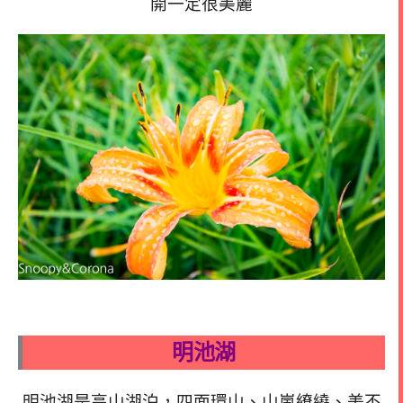
開一定很美麗
明池湖
明池湖是高山湖泊，四面環山、山嵐繚繞、美不