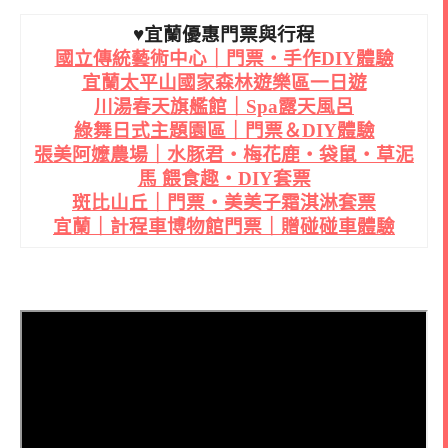
♥宜蘭優惠門票與行程
國立傳統藝術中心｜門票・手作DIY體驗
宜蘭太平山國家森林遊樂區一日遊
川湯春天旗艦館｜Spa露天風呂
綠舞日式主題園區｜門票＆DIY體驗
張美阿嬤農場｜水豚君・梅花鹿・袋鼠・草泥
馬 餵食趣・DIY套票
斑比山丘｜門票・美美子霜淇淋套票
宜蘭｜計程車博物館門票｜贈碰碰車體驗