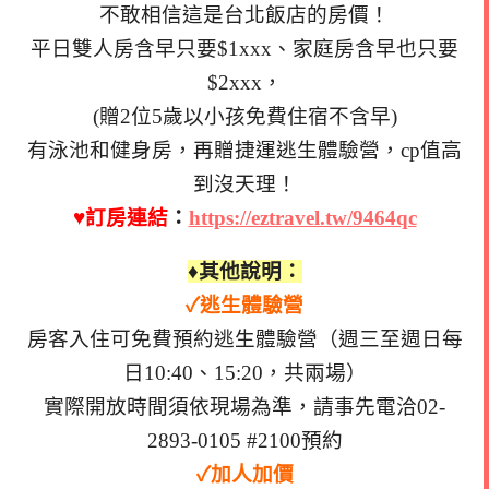
不敢相信這是台北飯店的房價！
平日雙人房含早只要$1xxx、家庭房含早也只要
$2xxx，
(贈2位5歲以小孩免費住宿不含早)
有泳池和健身房，再贈捷運逃生體驗營，cp值高
到沒天理！
♥訂房連結
：
https://eztravel.tw/9464qc
♦其他說明：
✓
逃生體驗營
房客入住可免費預約逃生體驗營（週三至週日每
日10:40、15:20，共兩場）
實際開放時間須依現場為準，請事先電洽02-
2893-0105 #2100預約
✓加人加價