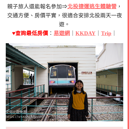
親子旅人還能報名參加⇒
北投捷運逃生體驗營
，
交通方便、房價平實，很適合安排北投兩天一夜
遊。
♥查詢最低房價
：
易遊網
｜
KKDAY
｜
Trip
｜