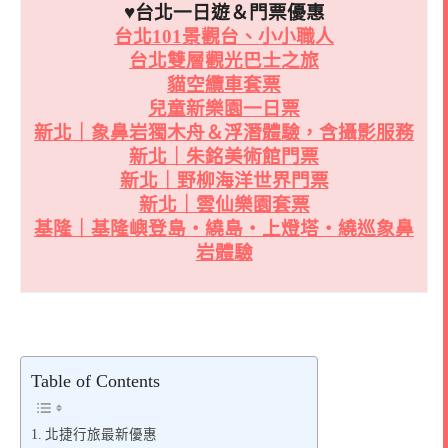
♥台北一日遊＆門票優惠
台北101景觀台、小小職人
台北雙層觀光巴士之旅
貓空纜車套票
兒童新樂園一日票
新北｜象鼻岩獨木舟＆浮潛體驗，含攝影服務
新北｜朱銘美術館門票
新北｜野柳海洋世界門票
新北｜雲仙樂園套票
基隆｜基隆嶼登島・繞島・上燈塔・繞巡象鼻
岩體驗
Table of Contents
北捷行旅最新優惠