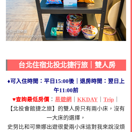
台北住宿北投北捷行旅｜雙人房
♦可入住時間：平日15:00後｜退房時間：翌日上
午11:00前
♥查詢最低房價
：
易遊網
｜
KKDAY
｜
Trip
｜
【北投會館捷之旅】的雙人房只有兩小床，沒有
一大床的選擇，
史努比和可樂娜出遊很愛兩小床這對我來說沒煩