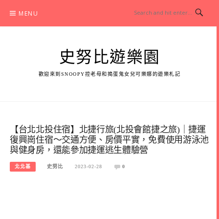
Skip
MENU
to
content
史努比遊樂園
歡迎來到SNOOPY控老母和搗蛋鬼女兒可樂娜的遊樂札記
【台北北投住宿】北捷行旅(北投會館捷之旅)｜捷運
復興崗住宿～交通方便、房價平實，免費使用游泳池
與健身房，還能參加捷運逃生體驗營
北北基
史努比
2023-02-28
0