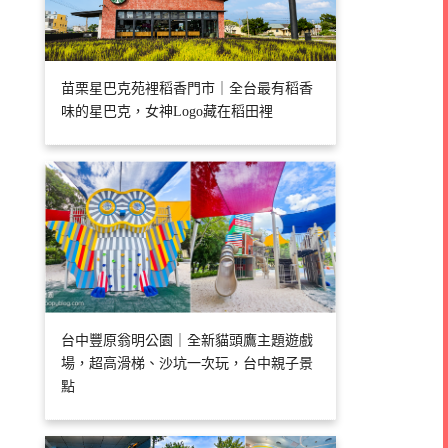
苗栗星巴克苑裡稻香門市｜全台最有稻香
味的星巴克，女神Logo藏在稻田裡
台中豐原翁明公園｜全新貓頭鷹主題遊戲
場，超高滑梯、沙坑一次玩，台中親子景
點