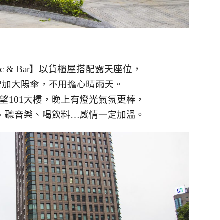
 Music & Bar】以貨櫃屋搭配露天座位，
增加大陽傘，不用擔心晴雨天。
望101大樓，晚上有燈光氣氛更棒，
1、聽音樂、喝飲料…感情一定加溫。