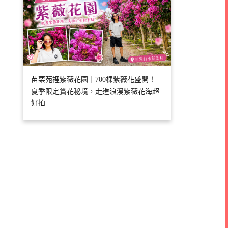
苗栗苑裡紫薇花園｜700棵紫薇花盛開！
夏季限定賞花秘境，走進浪漫紫薇花海超
好拍