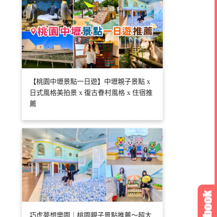
【桃園中壢景點一日遊】中壢親子景點 x
日式風格美拍景 x 復古眷村風格 x 住宿推
薦
巧虎夢想樂園｜桃園親子景點推薦～超大