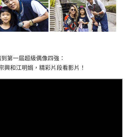
請到第一屆超級偶像四強：
宗興和江明娟，精彩片段看影片！