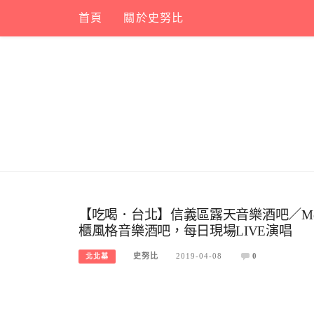
Skip
首頁
關於史努比
to
content
【吃喝．台北】信義區露天音樂酒吧／Meowsic
櫃風格音樂酒吧，每日現場LIVE演唱
史努比
2019-04-08
0
北北基