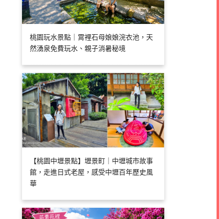
桃園玩水景點｜霄裡石母娘娘浣衣池，天
然湧泉免費玩水、親子消暑秘境
【桃園中壢景點】壢景町｜中壢城市故事
館，走進日式老屋，感受中壢百年歷史風
華