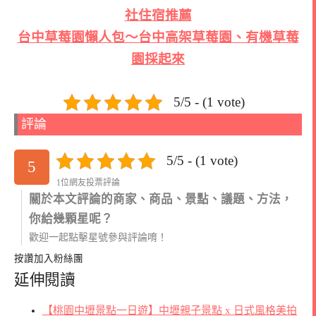
社住宿推薦
台中草莓園懶人包～台中高架草莓園、有機草莓
園採起來
5/5 - (1 vote)
評論
5/5 - (1 vote)
5
1位網友投票評論
關於本文評論的商家、商品、景點、議題、方法，
你給幾顆星呢？
歡迎一起點擊星號參與評論唷！
按讚加入粉絲團
延伸閱讀
【桃園中壢景點一日遊】中壢親子景點 x 日式風格美拍