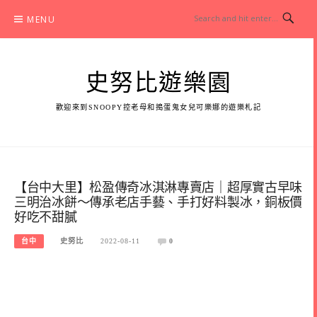
Skip
MENU
to
content
史努比遊樂園
歡迎來到SNOOPY控老母和搗蛋鬼女兒可樂娜的遊樂札記
【台中大里】松盈傳奇冰淇淋專賣店｜超厚實古早味
三明治冰餅～傳承老店手藝、手打好料製冰，銅板價
好吃不甜膩
台中
史努比
2022-08-11
0