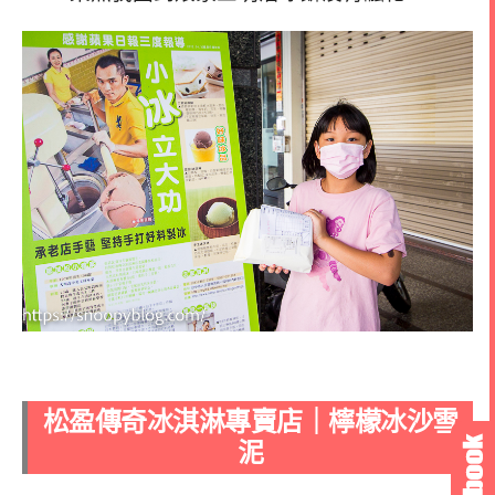
松盈傳奇冰淇淋專賣店｜檸檬冰沙雪
泥