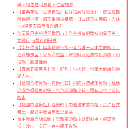
景 x 復古眷村風格 x 住宿推薦
【苗栗苑裡一日遊景點】超好拍魔戒哈比村、農舍煙囪
滑梯遛小孩、溫室果園採番茄、日式建築拍美照、入住
700坪露天風呂溫泉飯店
苗栗星巴克苑裡稻香門市｜全台最有稻香味的星巴克，
女神Logo藏在稻田裡
【南投住宿】集集鐵道行旅～全台唯一火車主題飯店，
溜滑梯房型、兒童遊戲室、宵夜時段免費提供泡麵，南
投親子飯店推薦
【宜蘭五結美食】噗！好吃！牛肉麵｜份量大到讓你懷
疑人生！
【桃園八德景點一日遊推薦】桃園八德親子景點，埤塘
公園野餐餵魚餵鴨、特色公園遛小孩、還有浣衣池可以
戲水
【桃園中壢景點】壢景町｜中壢城市故事館，走進日式
老屋，感受中壢百年歷史風華
台中豐原翁明公園｜全新貓頭鷹主題遊戲場，超高滑
梯、沙坑一次玩，台中親子景點