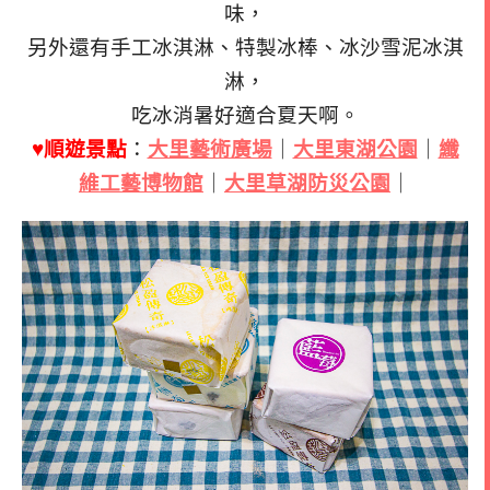
味，
另外還有手工冰淇淋、特製冰棒、冰沙雪泥冰淇
淋，
吃冰消暑好適合夏天啊。
♥順遊景點
：
大里藝術廣場
｜
大里東湖公園
｜
纖
維工藝博物館
｜
大里草湖防災公園
｜