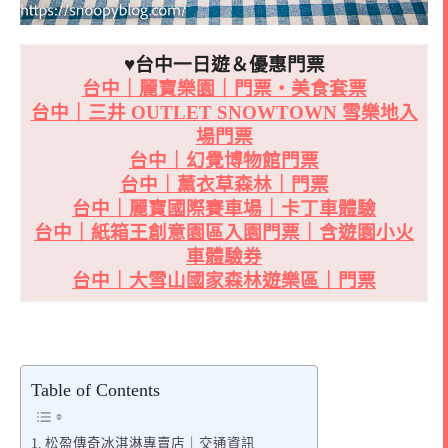
♥台中一日遊＆優惠門票
台中｜麗寶樂園｜門票・美食套票
台中｜三井 OUTLET SNOWTOWN 雪樂地入
場門票
台中｜幻覺博物館門票
台中｜薰衣草森林｜門票
台中｜麗寶國際賽車場｜卡丁車體驗
台中｜紙箱王創意園區入園門票｜含遊園小火
車體驗券
台中｜大雪山國家森林遊樂區｜門票
Table of Contents
松盈傳奇冰淇淋專賣店｜交通資訊