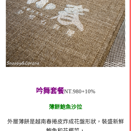
吟舞套餐
NT.980+10%
薄餅鮑魚沙拉
外層薄餅是越南春捲皮炸成花盤形狀，裝盛新鮮
鮑魚和花椰菜，