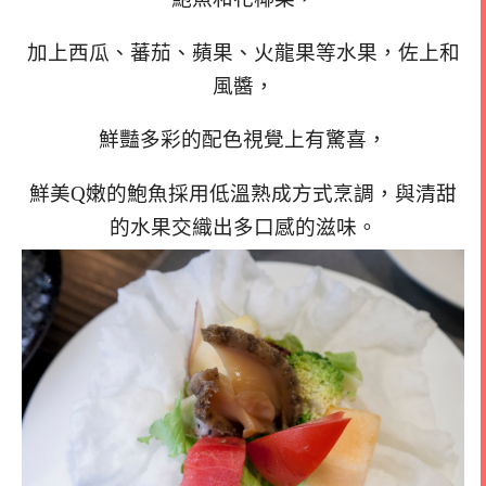
加上西瓜、蕃茄、蘋果、火龍果等水果，佐上和
風醬，
鮮豔多彩的配色視覺上有驚喜，
鮮美Q嫩的鮑魚採用低溫熟成方式烹調，與清甜
的水果交織出多口感的滋味。