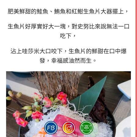
肥美鮮甜的鮭魚、鮪魚和紅魽生魚片大器擺上，
生魚片好厚實好大一塊，對史努比來說無法一口
吃下，
沾上哇莎米大口咬下，生魚片的鮮甜在口中爆
發，幸福感油然而生。