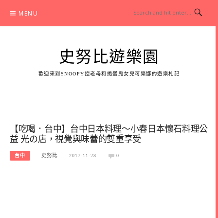
Skip
MENU
to
content
史努比遊樂園
歡迎來到SNOOPY控老母和搗蛋鬼女兒可樂娜的遊樂札記
【吃喝．台中】台中日本料理～小春日本懷石料理公
益 光の店，視覺與味蕾的雙重享受
台中
史努比
2017-11-28
0