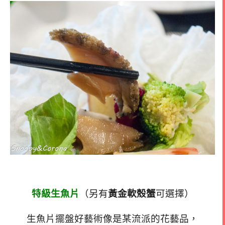
特級生魚片
（另有
黃金軟殼蟹
可選擇）
生魚片擺盤好藝術像是某流派的花藝品，