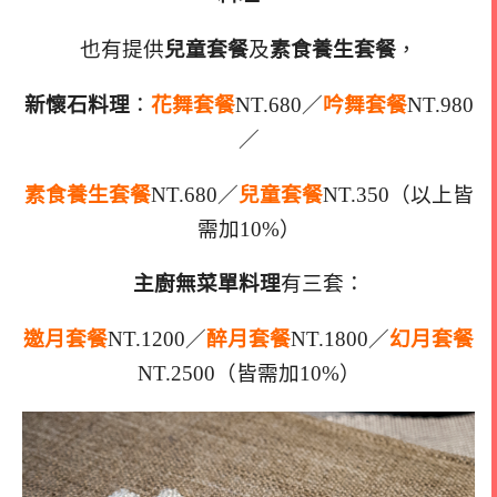
也有提供
兒童套餐
及
素食養生套餐
，
新懷石料理
：
花舞套餐
NT.680／
吟舞套餐
NT.980
／
素食養生套餐
NT.680／
兒童套餐
NT.350（以上皆
需加10%）
主廚無菜單料理
有三套：
邀月套餐
NT.1200／
醉月套餐
NT.1800／
幻月套餐
NT.2500（皆需加10%）