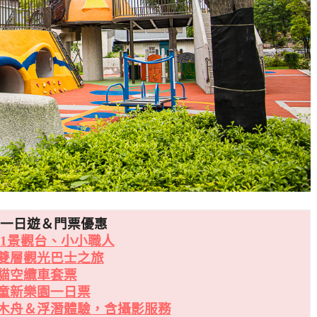
北一日遊＆門票優惠
01景觀台、小小職人
雙層觀光巴士之旅
貓空纜車套票
童新樂園一日票
木舟＆浮潛體驗，含攝影服務