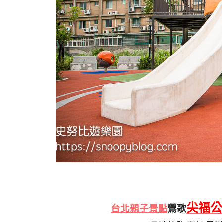
尖福公
台北親子景點
鶯歌