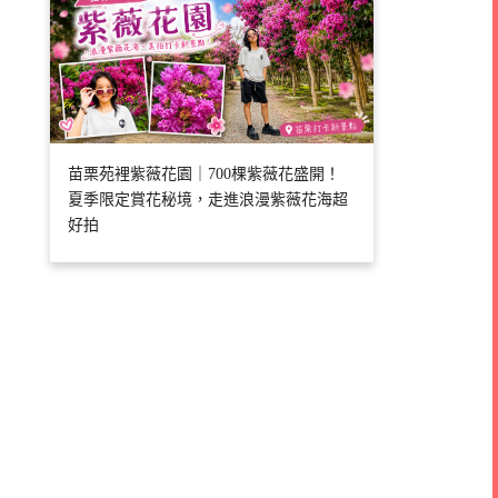
苗栗苑裡紫薇花園｜700棵紫薇花盛開！
夏季限定賞花秘境，走進浪漫紫薇花海超
好拍