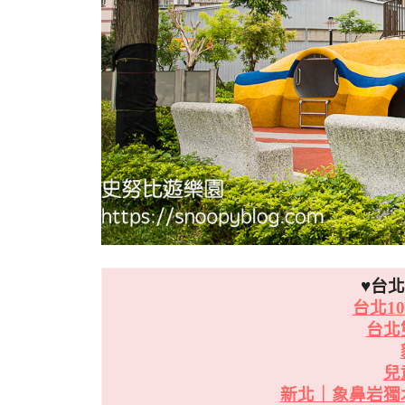
♥台
台北1
台北
兒
新北｜象鼻岩獨