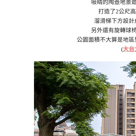
吸睛的陶壺地景
打造了2公尺
溜滑梯下方設計
另外還有旋轉球
公園面積不大算是地區
(
大台