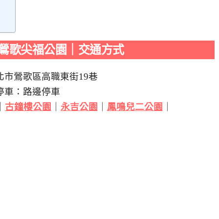
鶯歌尖福公園｜交通方式
北市鶯歌區高職東街19巷
停車：路邊停車
｜
古鐘樓公園
｜
永吉公園
｜
鳳鳴兒二公園
｜