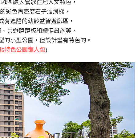
遊戲區融入鶯歌在地人文特色，
高的彩色陶壺磨石子溜滑梯，
成有遮陽的幼齡益智遊戲區，
椅、共遊蹺蹺板和體健設施等，
型的小型公園，但設計蠻有特色的。
北特色公園懶人包
)