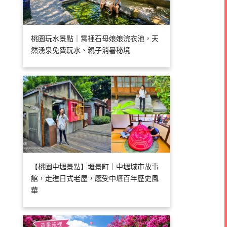
桃園玩水景點｜霄裡石母娘娘浣衣池，天
然湧泉免費玩水、親子消暑秘境
【桃園中壢景點】壢景町｜中壢城市故事
館，走進日式老屋，感受中壢百年歷史風
華