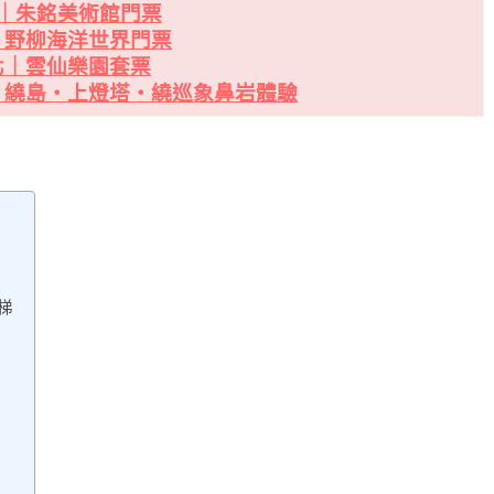
｜朱銘美術館門票
｜野柳海洋世界門票
北｜雲仙樂園套票
・繞島・上燈塔・繞巡象鼻岩體驗
梯