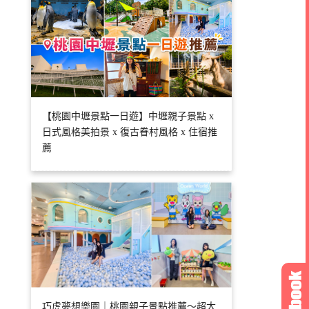
【桃園中壢景點一日遊】中壢親子景點 x
日式風格美拍景 x 復古眷村風格 x 住宿推
薦
巧虎夢想樂園｜桃園親子景點推薦～超大