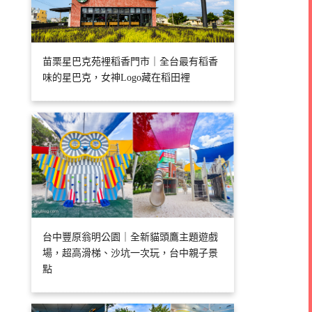
苗栗星巴克苑裡稻香門市｜全台最有稻香
味的星巴克，女神Logo藏在稻田裡
台中豐原翁明公園｜全新貓頭鷹主題遊戲
場，超高滑梯、沙坑一次玩，台中親子景
點