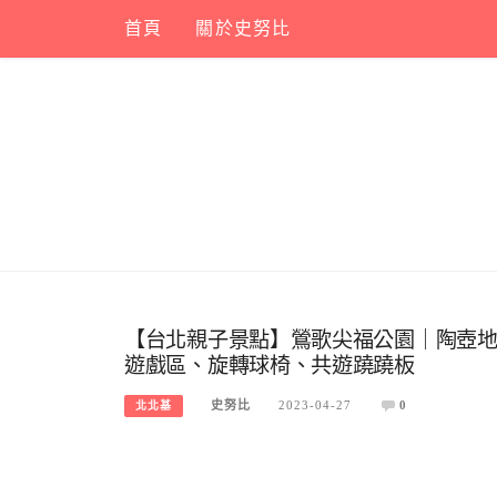
Skip
首頁
關於史努比
to
content
【台北親子景點】鶯歌尖福公園｜陶壺地
遊戲區、旋轉球椅、共遊蹺蹺板
史努比
2023-04-27
0
北北基