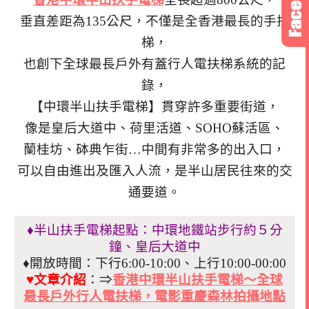
垂直差距為135公尺，不僅是全香港最長的手扶
梯，
也創下全球最長戶外有蓋行人電扶梯系統的記
錄，
【中環半山扶手電梯】貫穿許多重要街道，
像是皇后大道中、荷里活道、
SOHO蘇活區、
蘭桂坊、砵典乍街…
中間有非常多的出入口，
可以自由進出及匯入人流，是
半山居民往來的交
通要道。
♦半山扶手電梯起點：中環地鐵站步行約５分
鐘、皇后大道中
♦開放時間：下行6:00-10:00、上行10:00-00:00
♥文章介紹
：⇒
香港中環半山扶手電梯～全球
最長戶外行人電扶梯，電影重慶森林拍攝地點