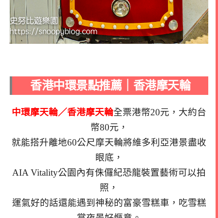
香港中環景點推薦｜香港摩天輪
中環摩天輪／香港摩天輪
全票港幣20元，大約台
幣80元，
就能搭升離地60公尺摩天輪將維多利亞港景盡收
眼底，
AIA Vitality公園內有侏儸紀恐龍裝置藝術可以拍
照，
運氣好的話還能遇到神秘的富豪雪糕車，吃雪糕
賞夜景好愜意。