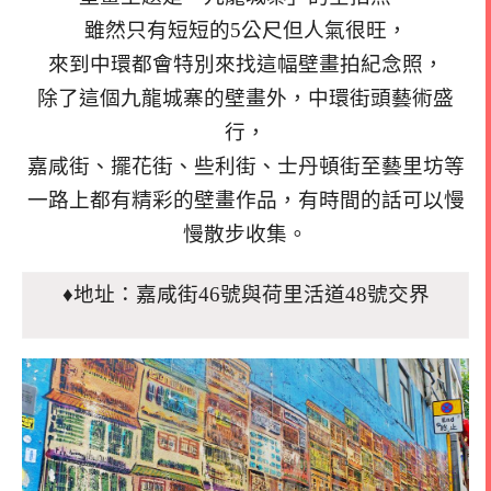
雖然只有短短的5公尺但人氣很旺，
來到中環都會特別來找這幅壁畫拍紀念照，
除了這個九龍城寨的壁畫外，中環街頭藝術盛
行，
嘉咸街、擺花街、些利街、士丹頓街至藝里坊等
一路上都有精彩的壁畫作品，
有時間的話可以慢
慢散步收集。
♦地址：嘉咸街46號與荷里活道48號交界