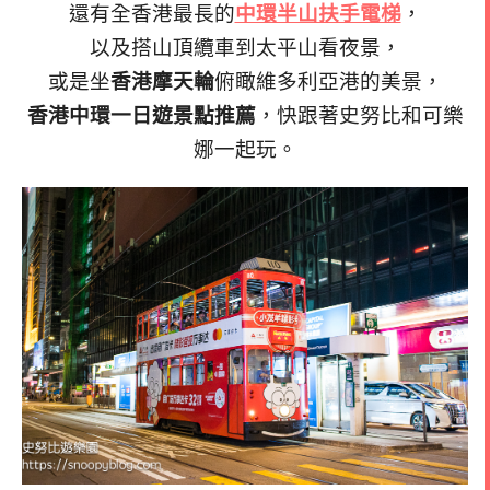
還有全香港最長的
中環半山扶手電梯
，
以及搭山頂纜車到太平山看夜景，
或是坐
香港摩天輪
俯瞰維多利亞港的美景，
香港中環一日遊景點推薦
，快跟著史努比和可樂
娜一起玩。