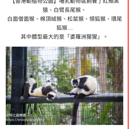
【香港動植物公園】哺乳動物區飼養了紅頰黑
猿、白臂長尾猴、
白面僧面猴、棉頂絨猴、松鼠猴、領狐猴、環尾
狐猴…
其中體型最大的是「婆羅洲猩猩」。