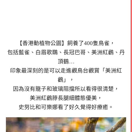
【香港動植物公園】飼養了400隻鳥雀，
包括藍雀、白眉歌䳭、長冠巴哥、美洲紅鸛、丹
頂鶴…
印象最深刻的是可以走進觀鳥台觀賞「美洲紅
鸛」，
因為沒有籠子和玻璃阻擋所以看得很清楚，
美洲紅鸛脖長腿細體態優美，
史努比和可樂娜看了好久覺得好療癒。