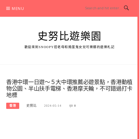
Skip
MENU
to
content
史努比遊樂園
歡迎來到SNOOPY控老母和搗蛋鬼女兒可樂娜的遊樂札記
香港中環一日遊～５大中環推薦必遊景點，香港動植
物公園、半山扶手電梯、香港摩天輪，不可錯過打卡
地標
香港
史努比
2024-05-14
0