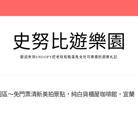
史努比遊樂園
歡迎來到SNOOPY控老母和搗蛋鬼女兒可樂娜的遊樂札記
悠活園區～免門票清新美拍景點，純白貨櫃屋咖啡館，宜蘭