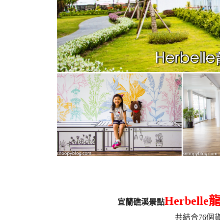
Herbel
宜蘭礁溪景點
共結合76個