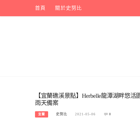
Skip
首頁
關於史努比
to
content
【宜蘭礁溪景點】Herbelle龍潭湖畔
雨天備案
史努比
2021-05-06
0
宜蘭