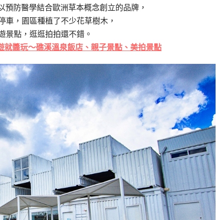
業團隊以預防醫學結合歐洲草本概念創立的品牌，
停車，園區種植了不少花草樹木，
遊景點，逛逛拍拍還不錯。
遊就醬玩～礁溪溫泉飯店、親子景點、美拍景點