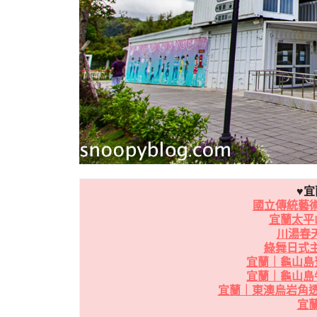
♥宜
國立傳統藝術
宜蘭太平
川湯春
綠舞日式主
宜蘭｜龜山島
宜蘭｜龜山島
宜蘭｜東澳烏岩角
宜