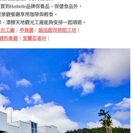
到Herbelle品牌保養品、保健食品外，
屋景觀餐廳享用咖啡與輕食，
梯、潭酵天地觀光工廠能夠安排一起順遊。
觀光工廠
｜
甲鳥園
｜
超品起司烘焙工坊
｜
餞形象館
｜
宜蘭忍者村
｜