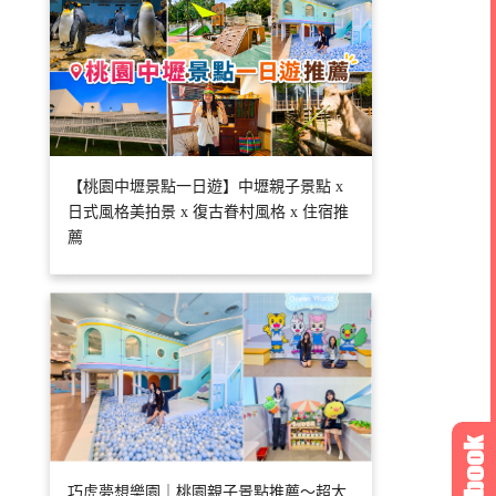
【桃園中壢景點一日遊】中壢親子景點 x
日式風格美拍景 x 復古眷村風格 x 住宿推
薦
巧虎夢想樂園｜桃園親子景點推薦～超大