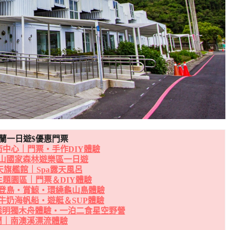
蘭一日遊$優惠門票
中心｜門票・手作DIY體驗
山國家森林遊樂區一日遊
天旗艦館｜Spa露天風呂
題園區｜門票＆DIY體驗
登島・賞鯨・環繞龜山島體驗
牛奶海帆船・遊艇＆SUP體驗
透明獨木舟體驗・一泊二食星空野營
蘭｜南澳溪漂流體驗