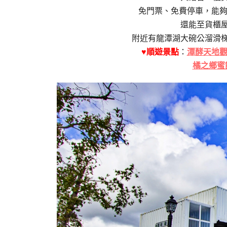
免門票、免費停車，能夠買
還能至貨櫃
附近有龍潭湖大碗公溜滑
♥順遊景點
：
潭酵天地
橘之鄉蜜