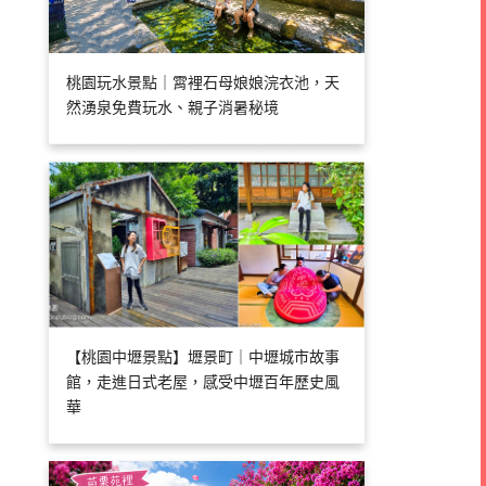
桃園玩水景點｜霄裡石母娘娘浣衣池，天
然湧泉免費玩水、親子消暑秘境
【桃園中壢景點】壢景町｜中壢城市故事
館，走進日式老屋，感受中壢百年歷史風
華