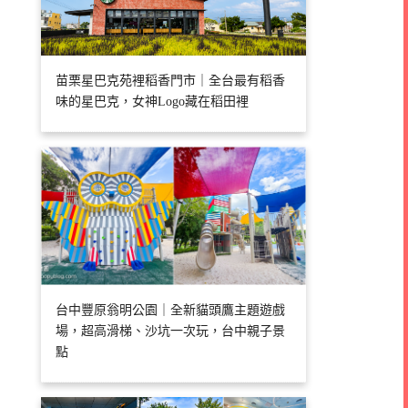
苗栗星巴克苑裡稻香門市｜全台最有稻香
味的星巴克，女神Logo藏在稻田裡
台中豐原翁明公園｜全新貓頭鷹主題遊戲
場，超高滑梯、沙坑一次玩，台中親子景
點