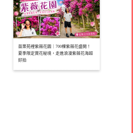
苗栗苑裡紫薇花園｜700棵紫薇花盛開！
夏季限定賞花秘境，走進浪漫紫薇花海超
好拍