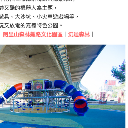
帥又酷的機器人為主題，
遊具、大沙坑、小火車遊戲場等，
玩又放電的嘉義特色公園。
｜
阿里山森林鐵路文化園區
｜
沉睡森林
｜