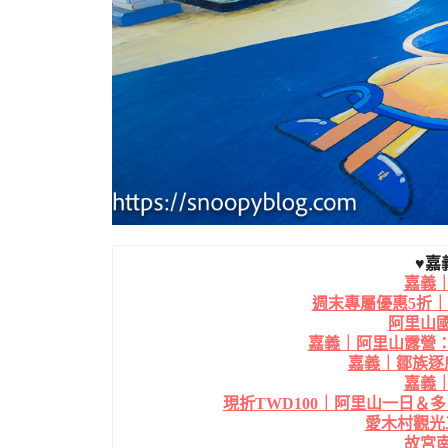
♥嘉
嘉義
週末專屬優惠5折
阿里山
嘉義｜阿里山露營：
嘉義｜鄒族逐
嘉義
現折TWD100｜阿里山一日＆多
愛木村觀光
故宮