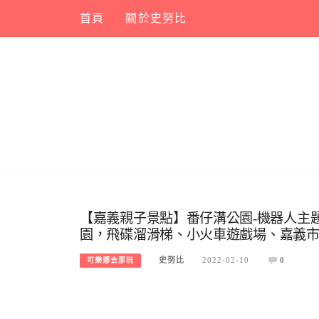
Skip
首頁
關於史努比
to
content
【嘉義親子景點】番仔溝公園-機器人主
園，飛碟溜滑梯、小火車遊戲場、嘉義
史努比
2022-02-10
0
可樂娜去那玩