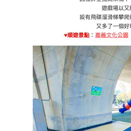
遊戲場以又
設有飛碟溜滑梯攀爬
又多了一個好
♥順遊景點
：
嘉義文化公園