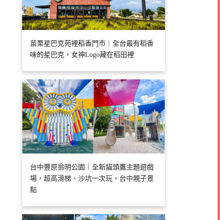
苗栗星巴克苑裡稻香門市｜全台最有稻香
味的星巴克，女神Logo藏在稻田裡
台中豐原翁明公園｜全新貓頭鷹主題遊戲
場，超高滑梯、沙坑一次玩，台中親子景
點