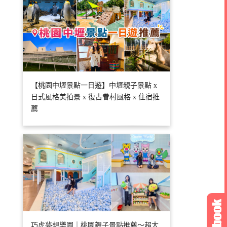
【桃園中壢景點一日遊】中壢親子景點 x
日式風格美拍景 x 復古眷村風格 x 住宿推
薦
巧虎夢想樂園｜桃園親子景點推薦～超大