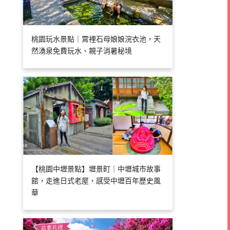
桃園玩水景點｜霄裡石母娘娘浣衣池，天
然湧泉免費玩水、親子消暑秘境
【桃園中壢景點】壢景町｜中壢城市故事
館，走進日式老屋，感受中壢百年歷史風
華