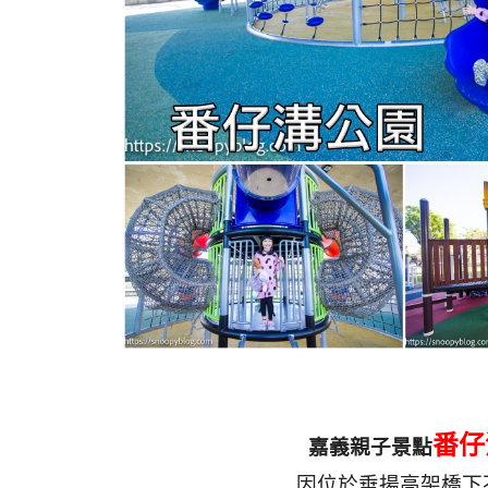
番仔
嘉義親子景點
因位於垂揚高架橋下