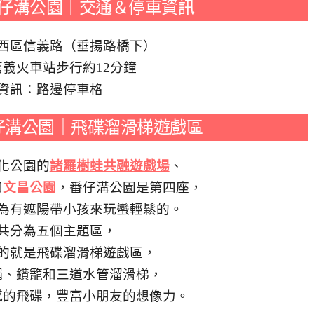
仔溝公園｜交通＆停車資訊
西區信義路（垂揚路橋下）
義火車站步行約12分鐘
資訊：路邊停車格
仔溝公園｜飛碟溜滑梯遊戲區
化公園的
諸羅樹蛙共融遊戲場
、
和
文昌公園
，番仔溝公園是第四座，
為有遮陽帶小孩來玩蠻輕鬆的。
共分為五個主題區，
的就是飛碟溜滑梯遊戲區，
繩、鑽籠和三道水管溜滑梯，
感的飛碟，豐富小朋友的想像力。