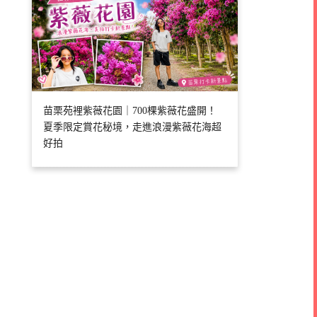
苗栗苑裡紫薇花園｜700棵紫薇花盛開！
夏季限定賞花秘境，走進浪漫紫薇花海超
好拍