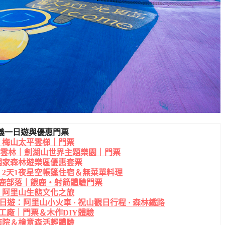
義一日遊與優惠門票
｜梅山太平雲梯｜門票
｜雲林｜劍湖山世界主題樂園｜門票
國家森林遊樂區優惠套票
2天1夜星空帳篷住宿＆無菜單料理
鹿部落｜餵鹿・射箭體驗門票
｜阿里山生態文化之旅
日遊：阿里山小火車 · 祝山觀日行程 · 森林鐵路
工廠｜門票＆木作DIY體驗
南院＆檜意森活輕體驗