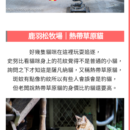
鹿羽松牧場｜熱帶草原貓
好幾隻貓咪在這裡玩耍追逐，
史努比看貓咪身上的花紋覺得不是普通的小貓，
詢問之下才知這是薩凡納貓，又稱熱帶草原貓，
斑蚊有點像豹紋所以有些人會誤會是豹貓，
但老闆說熱帶草原貓的身價比豹貓還要高。