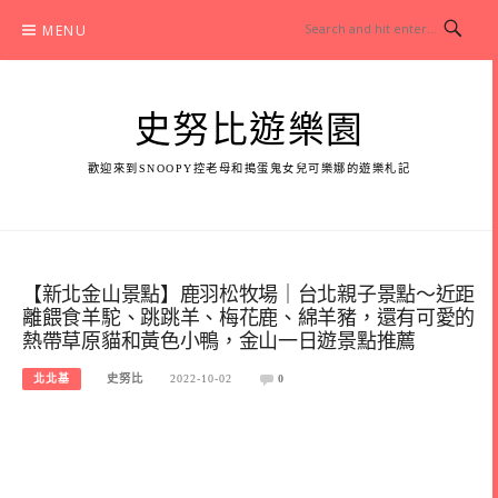
Skip
MENU
to
content
史努比遊樂園
歡迎來到SNOOPY控老母和搗蛋鬼女兒可樂娜的遊樂札記
【新北金山景點】鹿羽松牧場｜台北親子景點～近距
離餵食羊駝、跳跳羊、梅花鹿、綿羊豬，還有可愛的
熱帶草原貓和黃色小鴨，金山一日遊景點推薦
北北基
史努比
2022-10-02
0