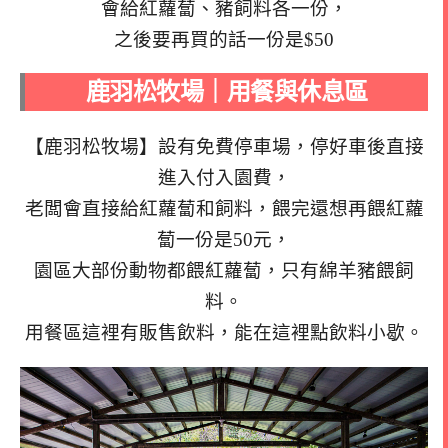
會給紅蘿蔔、豬飼料各一份，
之後要再買的話一份是$50
鹿羽松牧場｜用餐與休息區
【鹿羽松牧場】設有免費停車場，停好車後直接
進入付入園費，
老闆會直接給紅蘿蔔和飼料，餵完還想再餵紅蘿
蔔一份是50元，
園區大部份動物都餵紅蘿蔔，只有綿羊豬餵飼
料。
用餐區這裡有販售飲料，能在這裡點飲料小歇。