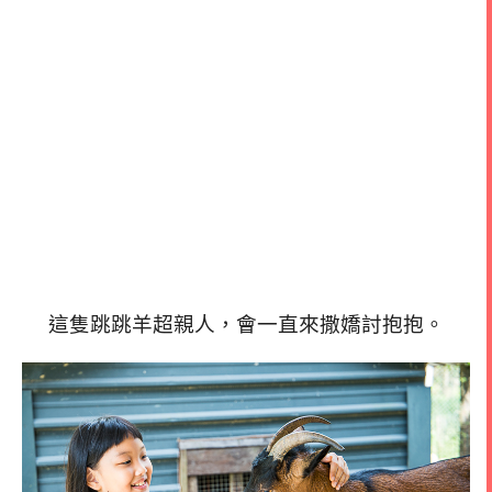
這隻跳跳羊超親人，會一直來撒嬌討抱抱。