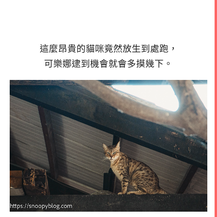
這麼昂貴的貓咪竟然放生到處跑，
可樂娜逮到機會就會多摸幾下。