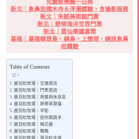
兒童新樂園一日票
新北｜象鼻岩獨木舟＆浮潛體驗，含攝影服務
新北｜朱銘美術館門票
新北｜野柳海洋世界門票
新北｜雲仙樂園套票
基隆｜基隆嶼登島・繞島・上燈塔・繞巡象鼻
岩體驗
Table of Contents
鹿羽松牧場｜交通資訊
鹿羽松牧場｜門票資訊
鹿羽松牧場｜用餐與休息區
鹿羽松牧場｜熱帶草原貓
鹿羽松牧場｜羊駝
鹿羽松牧場｜迷你跳跳羊
鹿羽松牧場｜梅花鹿
鹿羽松牧場｜鴨鴨
鹿羽松牧場｜落羽松步道