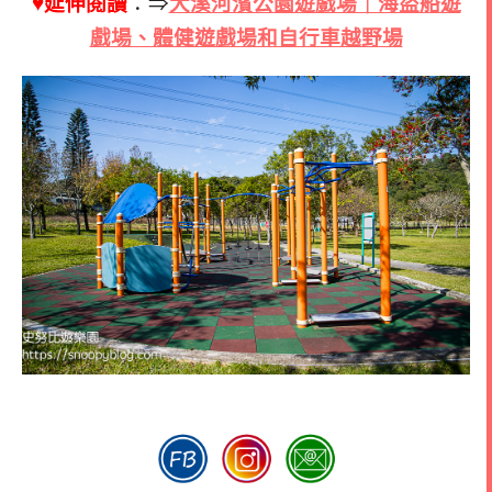
♥延伸閱讀
：⇒
大溪河濱公園遊戲場｜海盜船遊
戲場、體健遊戲場和自行車越野場