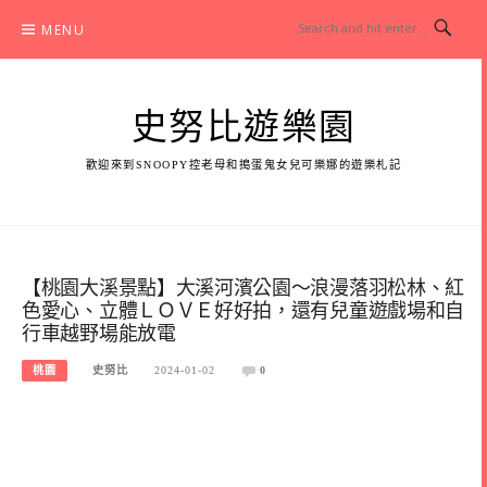
Skip
MENU
to
content
史努比遊樂園
歡迎來到SNOOPY控老母和搗蛋鬼女兒可樂娜的遊樂札記
【桃園大溪景點】大溪河濱公園～浪漫落羽松林、紅
色愛心、立體ＬＯＶＥ好好拍，還有兒童遊戲場和自
行車越野場能放電
桃園
史努比
2024-01-02
0