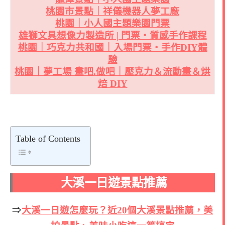
桃園市景點｜祥儀機器人夢工廠
桃園｜小人國主題樂園門票
雄獅文具想像力製造所 | 門票・質感手作課程
桃園｜巧克力共和國｜入場門票・手作DIY體
驗
桃園｜夢工場 畫吧.做吧｜壓克力＆流動畫＆烘
焙 DIY
Table of Contents
大溪一日遊景點推薦
⇒
大溪一日遊怎麼玩？近20個大溪景點推薦，美