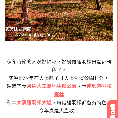
秋冬時節的大溪好精彩，好幾處落羽松景點都轉
色了，
史努比今年在大溪除了【大溪河濱公園】外，
還追了⇒
月眉人工濕地生態公園
、⇒
南興落羽松
森林
和⇒
大溪落羽松大道
，每處落羽松都各有特色，
今年真是大豐收。