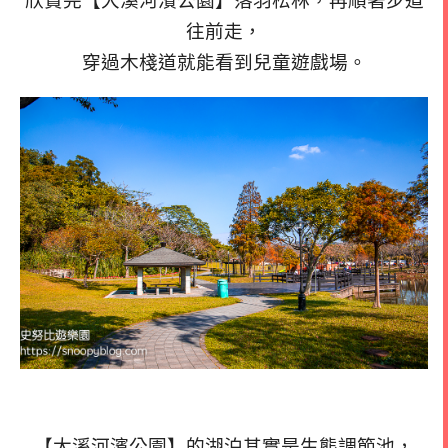
欣賞完【大溪河濱公園】落羽松林，再順著步道
往前走，
穿過木棧道就能看到兒童遊戲場。
【大溪河濱公園】的湖泊其實是生態調節池，