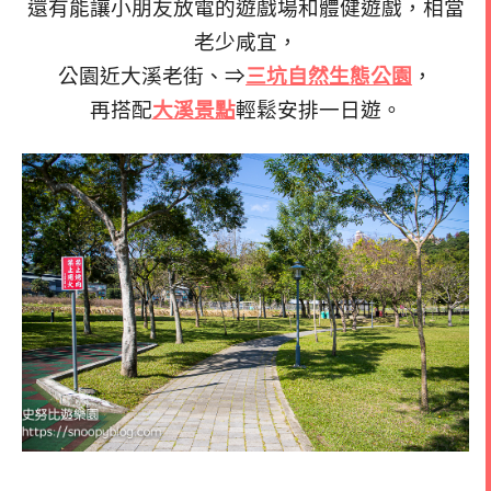
還有能讓小朋友放電的遊戲場和體健遊戲，相當
老少咸宜，
公園近大溪老街、⇒
三坑自然生態公園
，
再搭配
大溪景點
輕鬆安排一日遊。