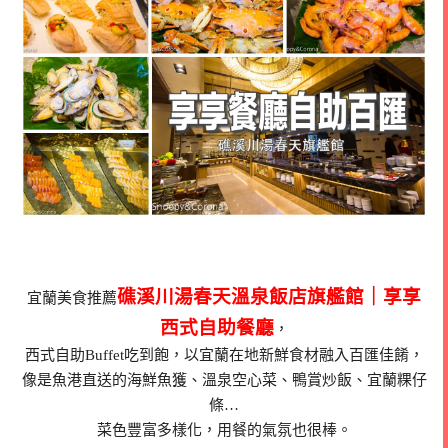
礁溪川湯春天溫泉飯店旗艦館｜享享
宜蘭美食推薦
西式自助餐廳
，
西式自助Buffet吃到飽，以宜蘭在地新鮮食材融入百匯佳餚，
像是魚港直送的海鮮魚獲、溫泉空心菜、鴨賞炒飯、宜蘭粿仔
條…
菜色豐富多樣化，用餐的氣氛也很棒。