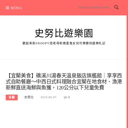
Skip
MENU
to
content
史努比遊樂園
歡迎來到SNOOPY控老母和搗蛋鬼女兒可樂娜的遊樂札記
【宜蘭美食】礁溪川湯春天溫泉飯店旗艦館｜享享西
式自助餐廳～中西日式料理融合宜蘭在地食材、漁港
新鮮直送海鮮與魚獲，120公分以下兒童免費
宜蘭
史努比
2019-09-07
0