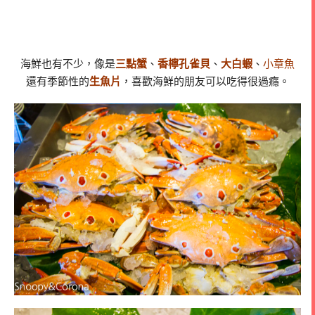
海鮮也有不少，像是
三點蟹
、
香檸孔雀貝
、
大白蝦
、
小章魚
還有季節性的
生魚片
，喜歡海鮮的朋友可以吃得很過癮。