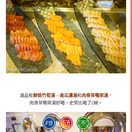
湯品有
鮮菇竹筍湯
、
南瓜濃湯
和
肉骨茶鴨架湯
，
肉骨茶鴨架湯好喝，史努比喝了2碗。