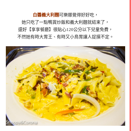
白醬義大利麵
可樂娜覺得好好吃，
她只吃了一點鴨賞炒飯和義大利麵就結束了，
還好【享享餐廳】很貼心120公分以下兒童免費，
不然她有時大胃王、有時又小鳥胃讓人捉摸不定。