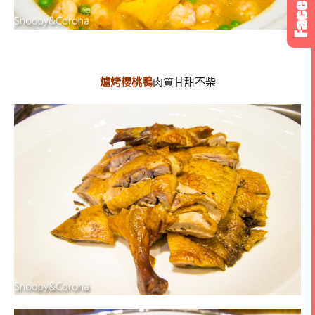
爐烤櫻桃鴨
肉質甘甜不柴