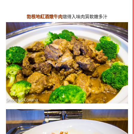
勃根地紅酒燉牛肉
燉得入味肉質軟嫩多汁