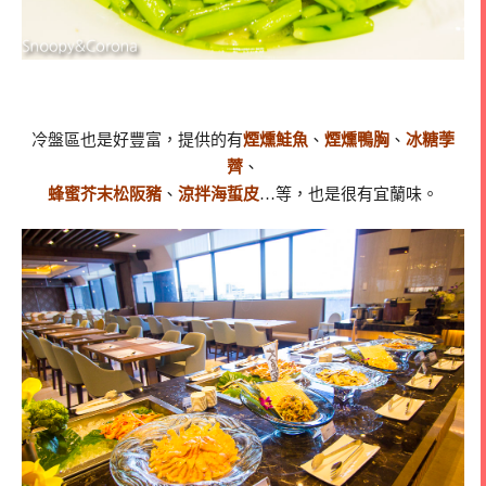
冷盤區也是好豐富，提供的有
煙燻鮭魚
、
煙燻鴨胸
、
冰糖荸
薺
、
蜂蜜芥末松阪豬
、
涼拌海蜇皮
…等，也是很有宜蘭味。