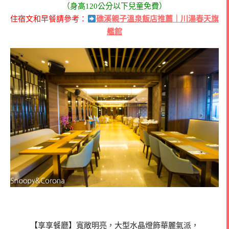
（身高120公分以下兒童免費）
住宿文和早餐請參考：
礁溪親子溫泉飯店推薦｜川湯春天旗
艦館
【享享餐廳】寬敞明亮，大型水晶燈飾華麗氣派，