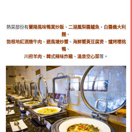
熱菜部份有
蘭陽風味鴨賞炒飯
、
二湖鳳梨醬鱸魚
、
白醬義大利
麵
、
勃根地紅酒燉牛肉
、
避風塘炒蟹
、
海鮮蟹黃豆腐煲
、
爐烤櫻桃
鴨
、
川府羊肉
、
韓式辣味炸雞
、
溫泉空心菜
等。