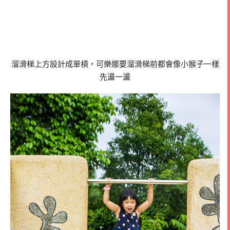
溜滑梯上方設計成單槓，可樂娜要溜滑梯前都會像小猴子一樣
先盪一盪