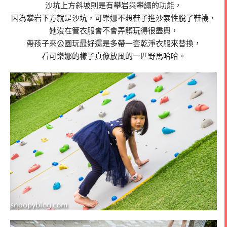
沙坑上方斜坡則是有攀岩與攀繩的功能，
因為攀岩下方就是沙坑，可樂娜不想鞋子進沙索性脫了鞋襪，
她沒在管衣服會不會弄髒玩得很盡興，
帶孩子來公園玩最好還是多帶一套乾淨衣服來替換，
看可樂娜的樣子真像放風的一匹野馬哈哈。