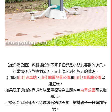
【鹿角溪公園】遊戲場設施不算多但都是小朋友喜歡的遊具，
可樂娜很喜歡這個公園，又上演玩到不想走的戲碼。
建議和
山佳火車站
、
山佳鐵道地景公園
和
山佳3D彩繪公園
串
連遊玩，
如果玩不過癮附近還有以星際探險為主題的⇒
東昇公園
可以繼
續玩，
最後還能到樹林秀泰影城逛商場吃美食，
樹林親子一日遊
超好
玩。