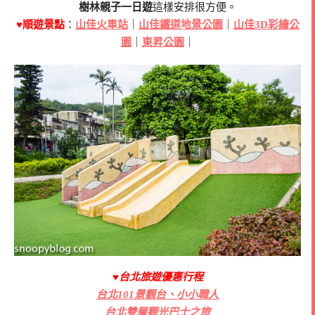
樹林親子一日遊
這樣安排很方便。
♥順遊景點
：
山佳火車站
｜
山佳鐵道地景公園
｜
山佳3D彩繪公
園
｜
東昇公園
｜
♥台北旅遊優惠行程
台北101景觀台、小小職人
台北雙層觀光巴士之旅