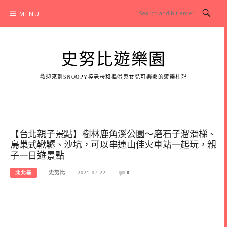
Skip
MENU
to
content
史努比遊樂園
歡迎來到SNOOPY控老母和搗蛋鬼女兒可樂娜的遊樂札記
【台北親子景點】樹林鹿角溪公園～磨石子溜滑梯、
鳥巢式鞦韆、沙坑，可以串連山佳火車站一起玩，親
子一日遊景點
北北基
史努比
2021-07-22
0