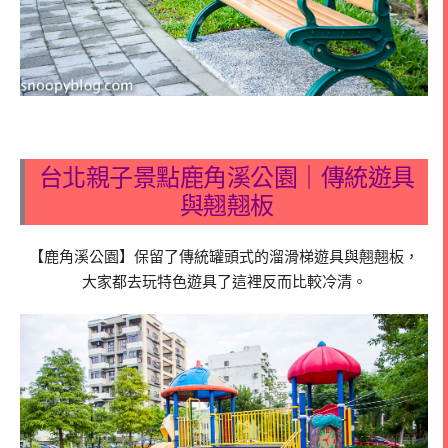
台北親子景點鹿角溪公園｜傳統遊具
與翹翹板
【鹿角溪公園】保留了傳統罐頭式的溜滑梯遊具與翹翹板，
大家都去玩特色遊具了這裡反而比較冷清。