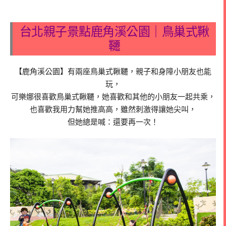
台北親子景點鹿角溪公園｜鳥巢式鞦
韆
【鹿角溪公園】有兩座鳥巢式鞦韆，親子和身障小朋友也能
玩，
可樂娜很喜歡鳥巢式鞦韆，她喜歡和其他的小朋友一起共乘，
也喜歡我用力幫她推高高，雖然刺激得讓她尖叫，
但她總是喊：還要再一次！