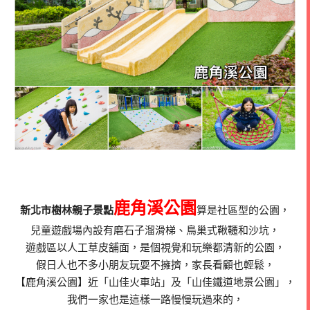
鹿角溪公園
新北市樹林親子景點
算是社區型的公園，
兒童遊戲場內設有磨石子溜滑梯、鳥巢式鞦韆和沙坑，
遊戲區以人工草皮舖面，是個視覺和玩樂都清新的公園，
假日人也不多小朋友玩耍不擁擠，家長看顧也輕鬆，
【鹿角溪公園】近「山佳火車站」及「山佳鐵道地景公園」，
我們一家也是這樣一路慢慢玩過來的，