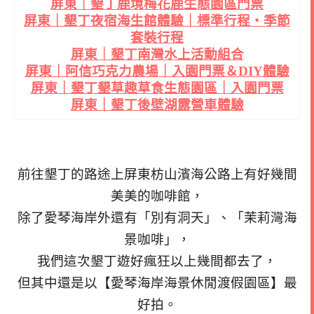
屏東｜墾丁鹿境梅花鹿生態園區門票
屏東｜墾丁夜宿海生館體驗｜標準行程・季節
套裝行程
屏東｜墾丁南灣水上活動組合
屏東｜阿信巧克力農場｜入園門票＆DIY體驗
屏東｜墾丁墾草趣草食生態園區｜入園門票
屏東｜墾丁後壁湖露營車體驗
前往墾丁的路途上屏東枋山濱海公路上有好幾間
美美的咖啡館，
除了愛琴海岸外還有「別有洞天」、「茉莉灣海
景咖啡」，
我們這次墾丁遊好瘋狂以上幾間都去了，
但其中還是以【愛琴海岸海景休閒渡假園區】最
好拍。