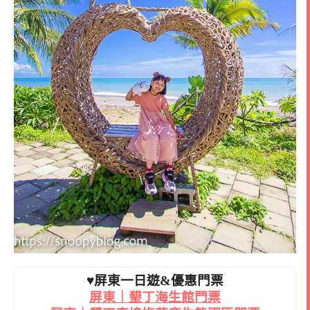
♥屏東一日遊&優惠門票
屏東｜墾丁海生館門票