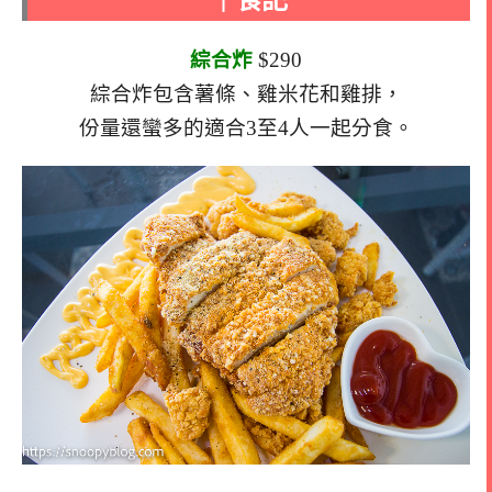
｜食記
綜合炸
$290
綜合炸包含薯條、雞米花和雞排，
份量還蠻多的適合3至4人一起分食。