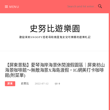
Skip
MENU
to
content
史努比遊樂園
歡迎來到SNOOPY控老母和搗蛋鬼女兒可樂娜的遊樂札記
【屏東景點】愛琴海岸海景休閒渡假園區｜屏東枋山
海景咖啡館～無敵海景X海島渡假，IG網美打卡咖啡
館(附菜單)
屏東
史努比
2022-07-12
0