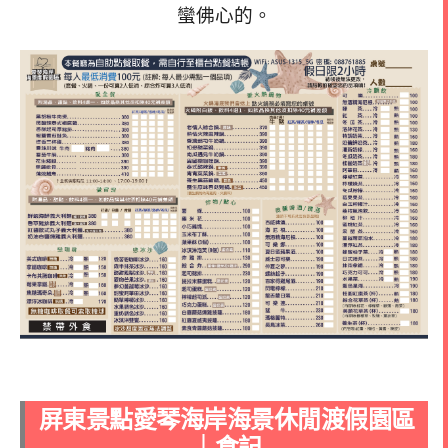
蠻佛心的。
屏東景點愛琴海岸海景休閒渡假園區