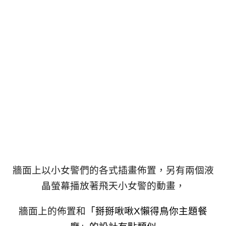
牆面上以小女警們的各式插畫佈置，另有兩個液
晶螢幕播放著飛天小女警的動畫，
牆面上的佈置和
「掰掰啾啾
X
懶得鳥你主題餐