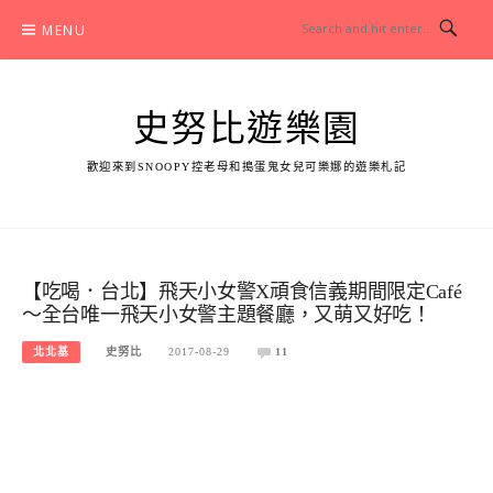
Skip
MENU
to
content
史努比遊樂園
歡迎來到SNOOPY控老母和搗蛋鬼女兒可樂娜的遊樂札記
【吃喝．台北】飛天小女警X頑食信義期間限定Café
～全台唯一飛天小女警主題餐廳，又萌又好吃！
北北基
史努比
2017-08-29
11