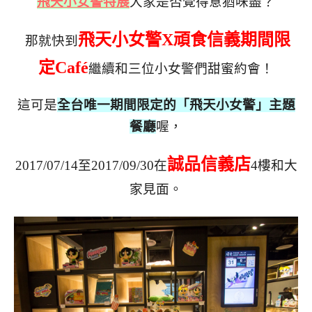
飛天小女警特展
大家是否覺得意猶味盡？
飛天小女警X頑食信義期間限
那就快到
定Café
繼
續和三位小女警們甜蜜約會！
這可是
全台唯一期間限定的「飛天小女警」主題
餐廳
喔，
誠品信義店
2017/07/14至2017/09/30在
4樓和大
家見面。