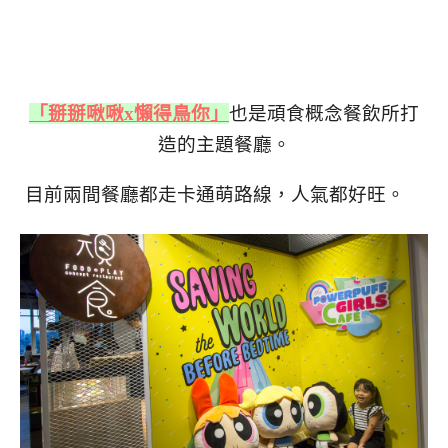
「掰掰啾啾x懶得鳥你」
也是頑食概念餐飲所打
造的主題餐廳。
目前兩間餐廳都走卡通萌路線，人氣都好旺。