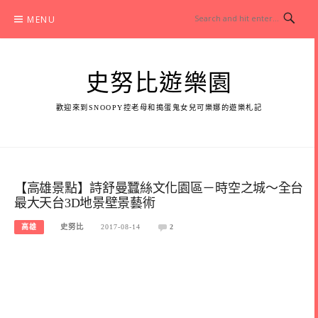
Skip
MENU
to
content
史努比遊樂園
歡迎來到SNOOPY控老母和搗蛋鬼女兒可樂娜的遊樂札記
【高雄景點】詩舒曼蠶絲文化園區－時空之城～全台
最大天台3D地景壁景藝術
高雄
史努比
2017-08-14
2