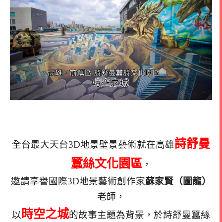
詩舒曼
全台最大天台3D地景壁景藝術就在高雄
蠶絲文化園區
，
邀請享譽國際3D地景藝術創作家
蘇家賢（圖龍）
老師，
時空之城
以
的故事主題為背景，於詩舒曼蠶絲