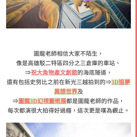
圖龍老師相信大家不陌生，
像是高雄駁二特區四分之三倉庫的車站、
⇒
祝大魚物產文創館
的海底隧道，
還有包括史努比之前在新光三越拍到的⇒
3D追夢
異想世界
及
⇒
圖龍3D幻視藝術展
都是圖龍老師的作品，
每次都演很大拍得好過癮，這次更是嘆為觀止。