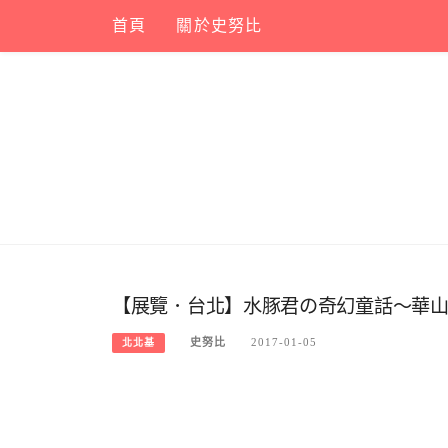
Skip
首頁
關於史努比
to
content
【展覽．台北】水豚君の奇幻童話～華山
史努比
2017-01-05
北北基