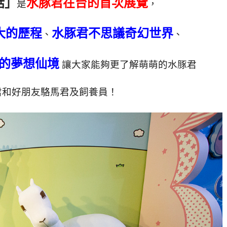
話」
水豚君在台的首次展覽
是
，
大的歷程
水豚君不思議奇幻世界
、
、
的夢想仙境
讓大家能夠更了解萌萌的水豚君
君和好朋友駱馬君及飼養員！