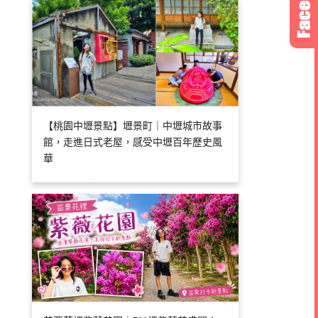
【桃園中壢景點】壢景町｜中壢城市故事
館，走進日式老屋，感受中壢百年歷史風
華