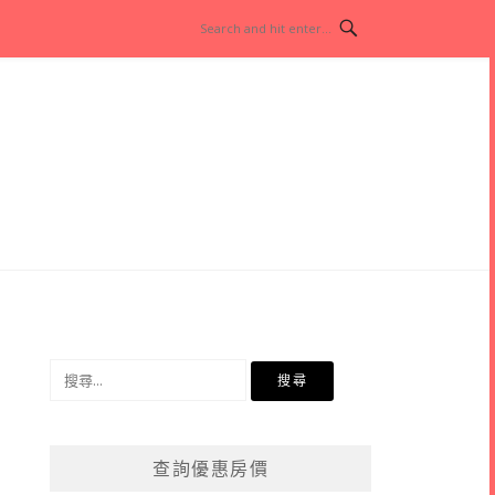
搜
尋
關
鍵
查詢優惠房價
字: