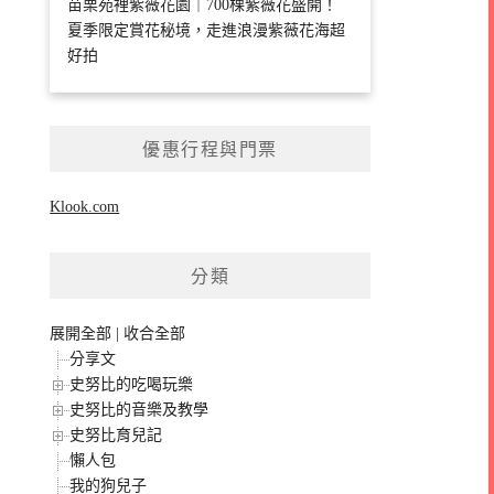
苗栗苑裡紫薇花園｜700棵紫薇花盛開！
夏季限定賞花秘境，走進浪漫紫薇花海超
好拍
優惠行程與門票
Klook.com
分類
展開全部
|
收合全部
分享文
史努比的吃喝玩樂
史努比的音樂及教學
史努比育兒記
懶人包
我的狗兒子