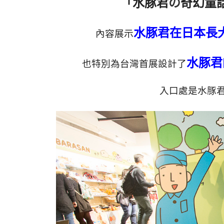
の
「水豚君
奇幻童
水豚君在日本長
內容展示
水豚君
也特別為台灣首展設計了
入口處是水豚