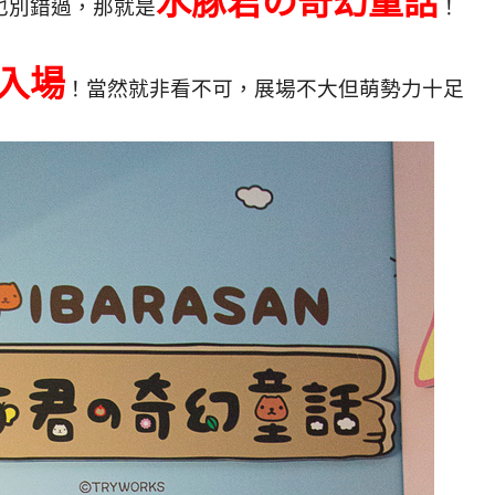
の
水豚君
奇幻童話
也別錯過，那就是
！
入場
！當然就非看不可，
展場不大但萌勢力十足