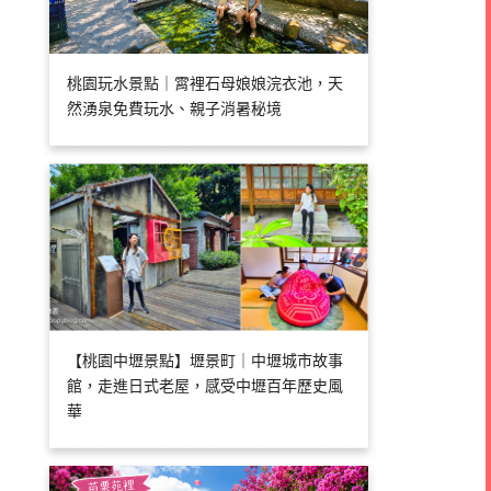
桃園玩水景點｜霄裡石母娘娘浣衣池，天
然湧泉免費玩水、親子消暑秘境
【桃園中壢景點】壢景町｜中壢城市故事
館，走進日式老屋，感受中壢百年歷史風
華