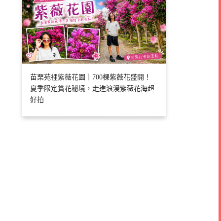
苗栗苑裡紫薇花園｜700棵紫薇花盛開！
夏季限定賞花秘境，走進浪漫紫薇花海超
好拍