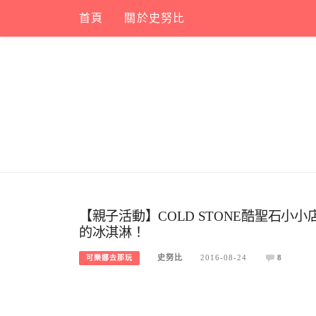
Skip
首頁
關於史努比
to
content
【親子活動】COLD STONE酷聖石
的冰淇淋！
史努比
2016-08-24
8
可樂娜去那玩