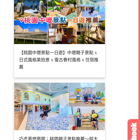
【桃園中壢景點一日遊】中壢親子景點 x
日式風格美拍景 x 復古眷村風格 x 住宿推
薦
巧虎夢想樂園｜桃園親子景點推薦～超大