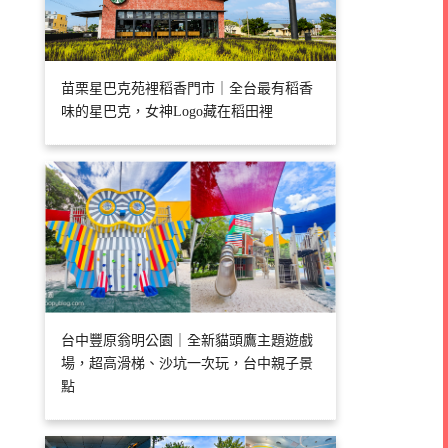
苗栗星巴克苑裡稻香門市｜全台最有稻香
味的星巴克，女神Logo藏在稻田裡
台中豐原翁明公園｜全新貓頭鷹主題遊戲
場，超高滑梯、沙坑一次玩，台中親子景
點