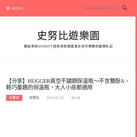
Skip
MENU
to
content
史努比遊樂園
歡迎來到SNOOPY控老母和搗蛋鬼女兒可樂娜的遊樂札記
【分享】HUGGER真空不鏽鋼保溫瓶～不含雙酚A、
輕巧童趣的保溫瓶，大人小孩都適用
分享文
史努比
2016-07-25
13