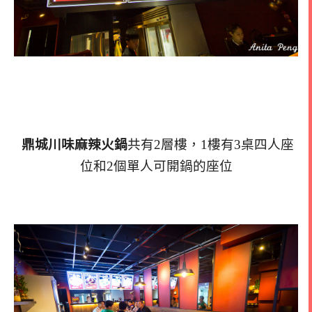
鼎城川味麻辣火鍋
共有2層樓，1樓有3桌四人座
位和2個單人可開鍋的座位