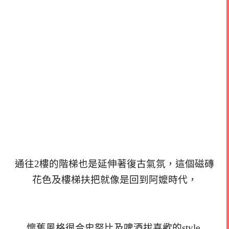
通往2樓的階梯也是延伸著復古氣氛，這個磁磚
花色及樓梯扶把就像是回到阿嬤時代，
懷舊風格很合史努比及啤酒拔喜歡的style