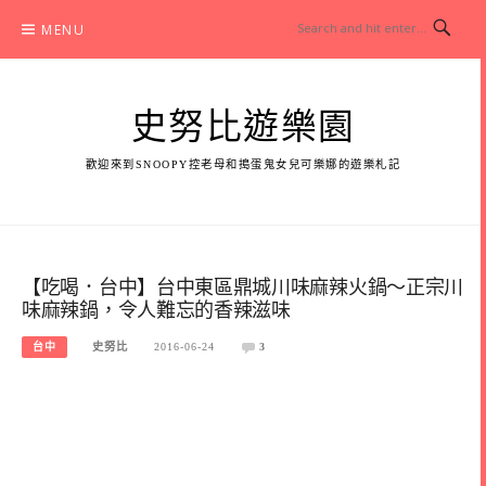
Skip
MENU
to
content
史努比遊樂園
歡迎來到SNOOPY控老母和搗蛋鬼女兒可樂娜的遊樂札記
【吃喝．台中】台中東區鼎城川味麻辣火鍋～正宗川
味麻辣鍋，令人難忘的香辣滋味
台中
史努比
2016-06-24
3