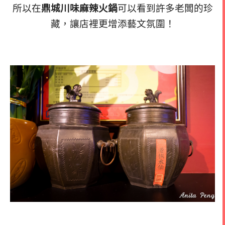
所以在
鼎
城
川味麻辣火鍋
可以看到許多老闆的珍
藏，讓店裡更增添藝文氛圍！