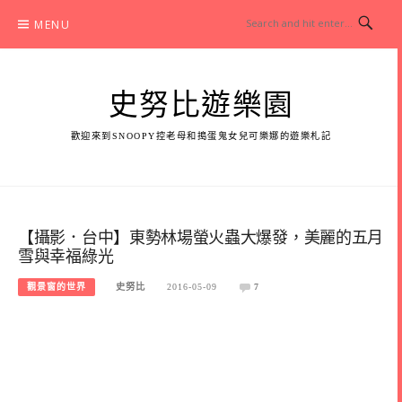
Skip
MENU
to
content
史努比遊樂園
歡迎來到SNOOPY控老母和搗蛋鬼女兒可樂娜的遊樂札記
【攝影．台中】東勢林場螢火蟲大爆發，美麗的五月
雪與幸福綠光
觀景窗的世界
史努比
2016-05-09
7