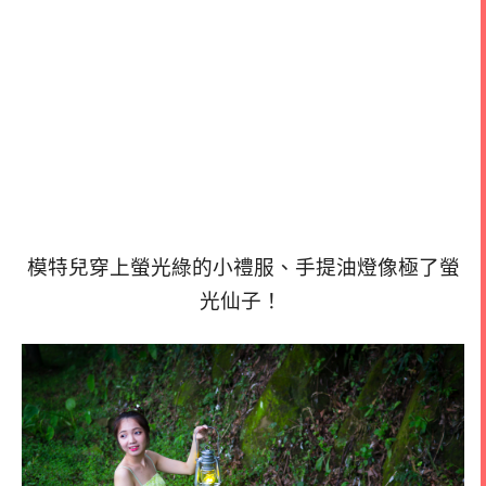
模特兒穿上螢光綠的小禮服、手提油燈像極了螢
光仙子！