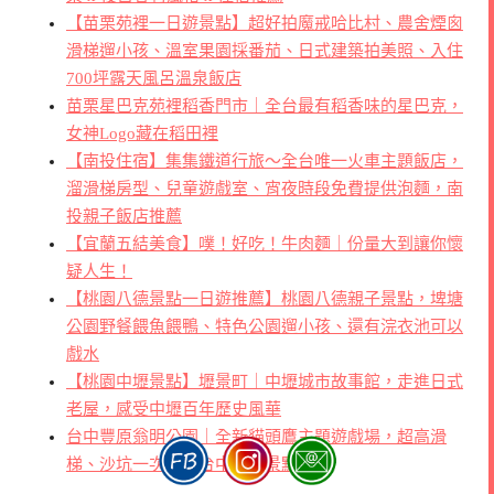
【苗栗苑裡一日遊景點】超好拍魔戒哈比村、農舍煙囪
滑梯遛小孩、溫室果園採番茄、日式建築拍美照、入住
700坪露天風呂溫泉飯店
苗栗星巴克苑裡稻香門市｜全台最有稻香味的星巴克，
女神Logo藏在稻田裡
【南投住宿】集集鐵道行旅～全台唯一火車主題飯店，
溜滑梯房型、兒童遊戲室、宵夜時段免費提供泡麵，南
投親子飯店推薦
【宜蘭五結美食】噗！好吃！牛肉麵｜份量大到讓你懷
疑人生！
【桃園八德景點一日遊推薦】桃園八德親子景點，埤塘
公園野餐餵魚餵鴨、特色公園遛小孩、還有浣衣池可以
戲水
【桃園中壢景點】壢景町｜中壢城市故事館，走進日式
老屋，感受中壢百年歷史風華
台中豐原翁明公園｜全新貓頭鷹主題遊戲場，超高滑
梯、沙坑一次玩，台中親子景點