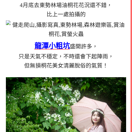
4月底去東勢林場油桐花花況還不錯，
比上一處拍攝的
龍潭小粗坑
盛開許多，
只是天氣不穩定，不時還會下起陣雨，
但無損桐花美女清麗脫俗的氣質！