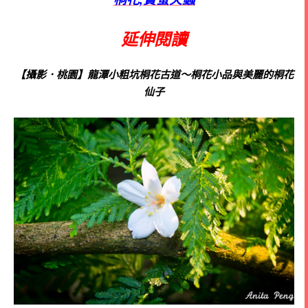
延伸閱讀
【攝影．桃園】龍潭小粗坑桐花古道～桐花小品與美麗的桐花
仙子