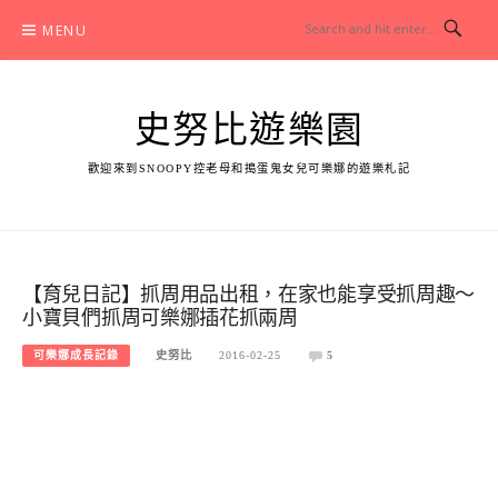
Skip
MENU
to
content
史努比遊樂園
歡迎來到SNOOPY控老母和搗蛋鬼女兒可樂娜的遊樂札記
【育兒日記】抓周用品出租，在家也能享受抓周趣～
小寶貝們抓周可樂娜插花抓兩周
可樂娜成長記錄
史努比
2016-02-25
5