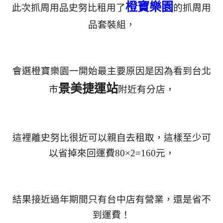
橙寶樂園
此次抓周用品史努比租用了
的抓周用
品套裝組，
會選橙寶樂園一開始最主要原因是因為看到台北
景美捷運站
市
附近有分店，
這裡
離史努比很近可以親自去租取，
這樣至少可
以省掉來回運費80×2=160元，
結果接近過年期間只有台中店有營業，還是省不
到運費！