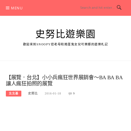
Skip
MENU
to
content
史努比遊樂園
歡迎來到SNOOPY控老母和搗蛋鬼女兒可樂娜的遊樂札記
【展覽．台北】小小兵瘋狂世界展銷會～BA BA BA
讓人瘋狂拍照的展覽
北北基
史努比
2016-01-18
9