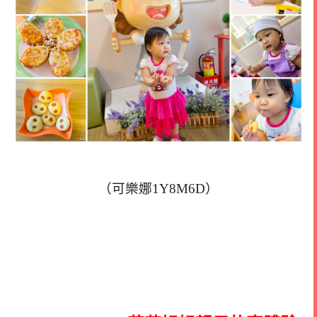
（可樂娜1Y8M6D）