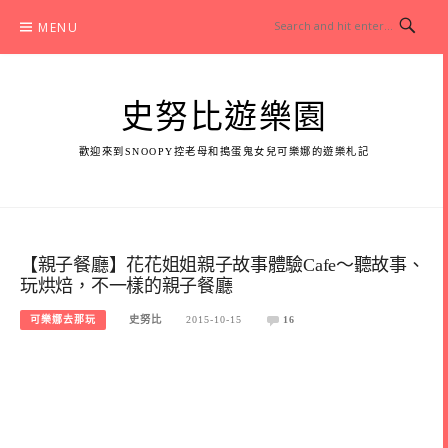
Skip
MENU
to
content
史努比遊樂園
歡迎來到SNOOPY控老母和搗蛋鬼女兒可樂娜的遊樂札記
【親子餐廳】花花姐姐親子故事體驗Cafe～聽故事、
玩烘焙，不一樣的親子餐廳
可樂娜去那玩
史努比
2015-10-15
16