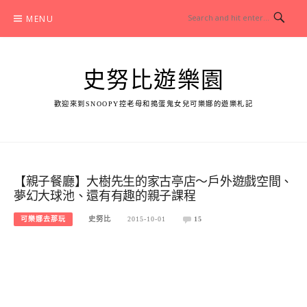
Skip
MENU
to
content
史努比遊樂園
歡迎來到SNOOPY控老母和搗蛋鬼女兒可樂娜的遊樂札記
【親子餐廳】大樹先生的家古亭店～戶外遊戲空間、
夢幻大球池、還有有趣的親子課程
可樂娜去那玩
史努比
2015-10-01
15