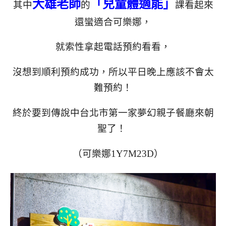
大雄老師
「兒童體適能」
其中
的
課看起來
還蠻適合可樂娜，
就索性拿起電話預約看看，
沒想到順利預約成功，所以平日晚上應該不會太
難預約！
終於要到傳說中台北市第一家夢幻親子餐廳來朝
聖了！
（可樂娜1Y7M23D）