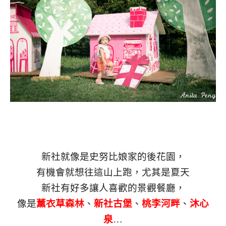
新社就像是史努比娘家的後花園，
有機會就想往這山上跑，尤其是夏天
新社有好多讓人喜歡的景觀餐廳，
像是
薰衣草森林
、
新社古堡
、
桃李河畔
、
沐心
泉
…