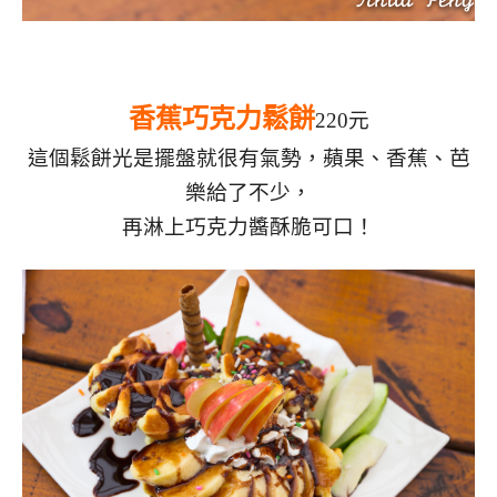
香蕉巧克力鬆餅
220元
這個鬆餅光是擺盤就很有氣勢，蘋果、香蕉、芭
樂給了不少，
再淋上巧克力醬
酥脆可口！