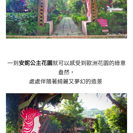
一到
安妮公主花園
就可以感受到歐洲花園的綠意
盎然，
處處伴隨著綺麗又夢幻的造景