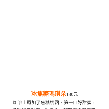
冰焦糖瑪琪朵
180元
咖啡上還加了焦糖奶霜，第一口好甜蜜，