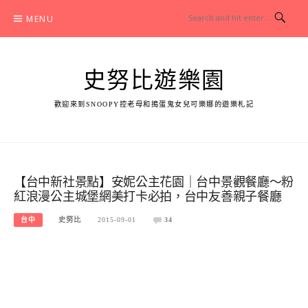
Skip
MENU
to
content
史努比遊樂園
歡迎來到SNOOPY控老母和搗蛋鬼女兒可樂娜的遊樂札記
【台中新社景點】安妮公主花園｜台中景觀餐廳～粉
紅浪漫公主城堡網美打卡必拍，台中友善親子餐廳
台中
史努比
2015-09-01
34