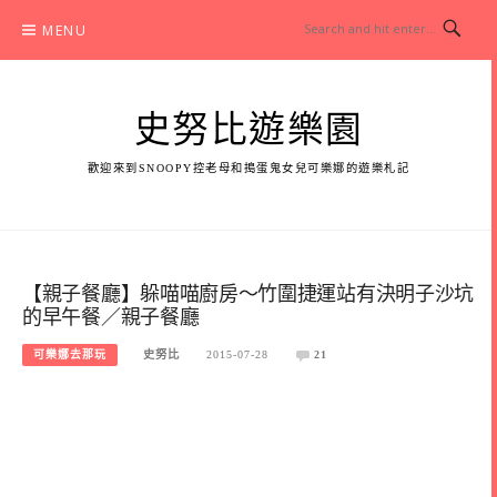
Skip
MENU
to
content
史努比遊樂園
歡迎來到SNOOPY控老母和搗蛋鬼女兒可樂娜的遊樂札記
【親子餐廳】躲喵喵廚房～竹圍捷運站有決明子沙坑
的早午餐／親子餐廳
可樂娜去那玩
史努比
2015-07-28
21