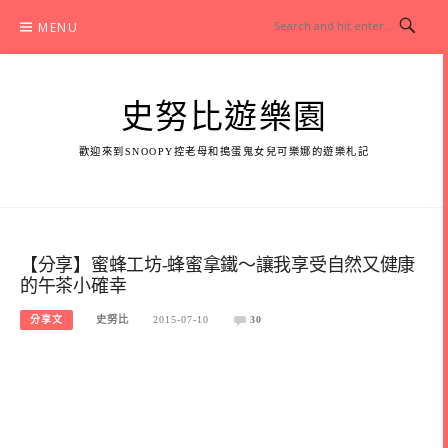
Skip
MENU
to
content
史努比遊樂園
歡迎來到SNOOPY控老母和搗蛋鬼女兒可樂娜的遊樂札記
【分享】蜜蜂工坊-蜂蜜拿鐵～讓我享受自然又健康
的午茶小確幸
分享文
史努比
2015-07-10
30