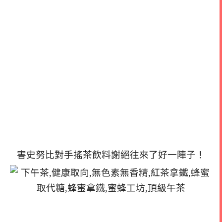
害史努比對手搖茶飲料謝絕往來了好一陣子！