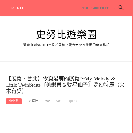
Skip
MENU
to
content
史努比遊樂園
歡迎來到SNOOPY控老母和搗蛋鬼女兒可樂娜的遊樂札記
【展覽．台北】今夏最萌的展覽～My Melody &
Little TwinStarts〔美樂蒂＆雙星仙子〕夢幻特展（文
末有獎）
北北基
史努比
2015-07-01
12