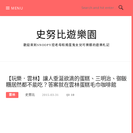
Skip
MENU
to
content
史努比遊樂園
歡迎來到SNOOPY控老母和搗蛋鬼女兒可樂娜的遊樂札記
【玩樂．雲林】讓人垂涎欲滴的蛋糕、三明治、御飯
糰居然都不能吃？答案就在雲林蛋糕毛巾咖啡館
雲林
史努比
2015-03-31
10