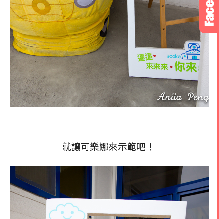
就讓可樂娜來示範吧！