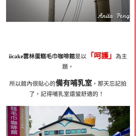
「呵護」
iicake雲林蛋糕毛巾咖啡館
是以
為主
題，
備有哺乳室
所以館內很貼心的
，那天忘記拍
了，記得哺乳室還蠻舒適的！