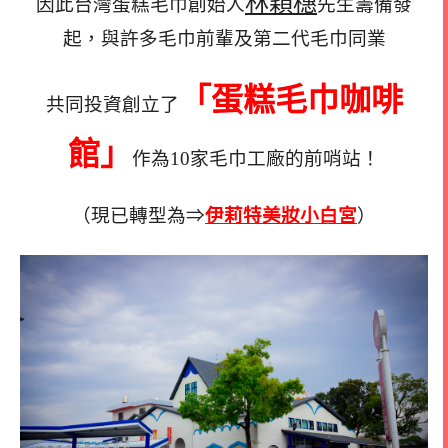
林穎穗
因此台灣蛋糕毛巾創始人
先生籌備發
起，與許多毛巾前輩及第二代毛巾同業
「蛋糕毛巾咖啡
共同投資創立了
館」
作為10家毛巾工廠的前哨站！
（現已轉型為⇒
伊莉特美妝小白宮
）