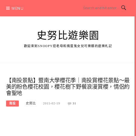
Skip
MENU
to
content
史努比遊樂園
歡迎來到SNOOPY控老母和搗蛋鬼女兒可樂娜的遊樂札記
【南投景點】暨南大學櫻花季｜南投賞櫻花景點～最
美的粉色櫻花校園，櫻花樹下野餐浪漫賞櫻，情侶約
會聖地
南投
史努比
2015-02-19
31