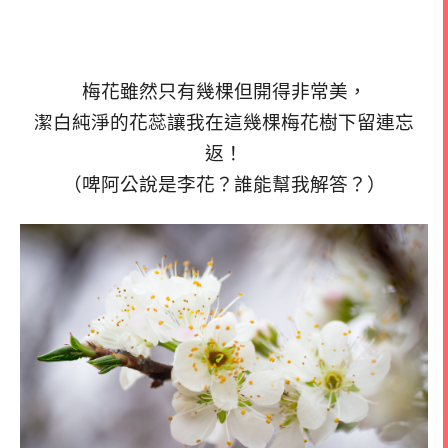
梅花雖然只有幾棵但開得非常美，
潔白純淨的花蕊讓我在這幾棵梅花樹下留連忘
返！
（啤阿公說是李花？誰能幫我解答？）