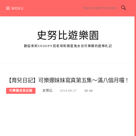
Skip
MENU
to
content
史努比遊樂園
歡迎來到SNOOPY控老母和搗蛋鬼女兒可樂娜的遊樂札記
【育兒日記】可樂娜妹妹寫真第五集～滿八個月囉！
可樂娜成長記錄
史努比
2014-09-27
66