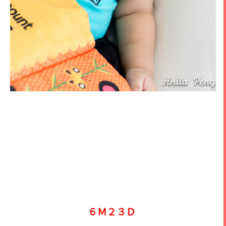
６Ｍ２３Ｄ