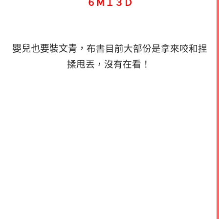
６Ｍ１３Ｄ
嬰兒也要裝文青，
布書目前大部份是拿來咬和捏
揉甩丟，沒有在看！