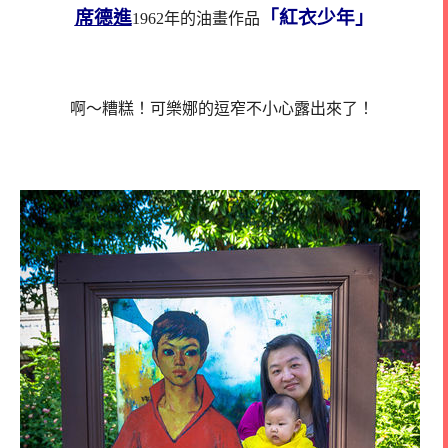
席德進
「紅衣少年」
1962年的油畫作品
啊～糟糕！可樂娜的逗窄不小心露出來了！