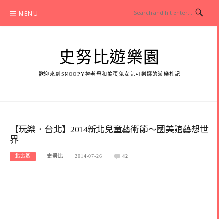
Skip
MENU
to
content
史努比遊樂園
歡迎來到SNOOPY控老母和搗蛋鬼女兒可樂娜的遊樂札記
【玩樂．台北】2014新北兒童藝術節～國美館藝想世
界
北北基
史努比
2014-07-26
42