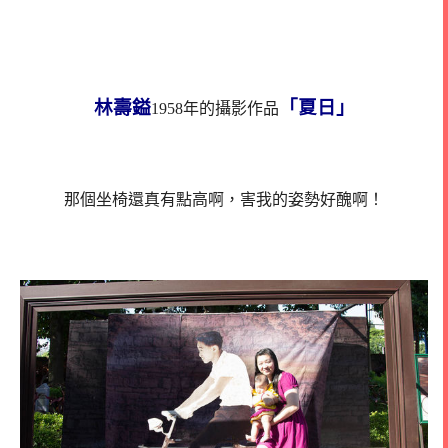
林壽鎰
「夏日」
1958年的攝影作品
那個坐椅還真有點高啊，害我的姿勢好醜啊！