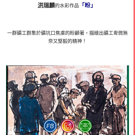
洪瑞麟
「盼」
的水彩作品
一群礦工群集於礦坑口焦慮的盼顧著，
描繪出礦工卑微無
奈又堅毅的精神！