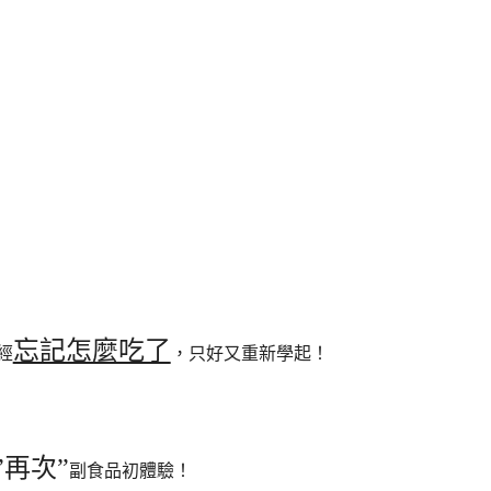
忘記怎麼吃了
經
，只好又重新學起！
”再次”
副食品初體驗！