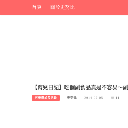
Skip
首頁
關於史努比
to
content
【育兒日記】吃個副食品真是不容易～
史努比
2014-07-05
44
可樂娜成長記錄