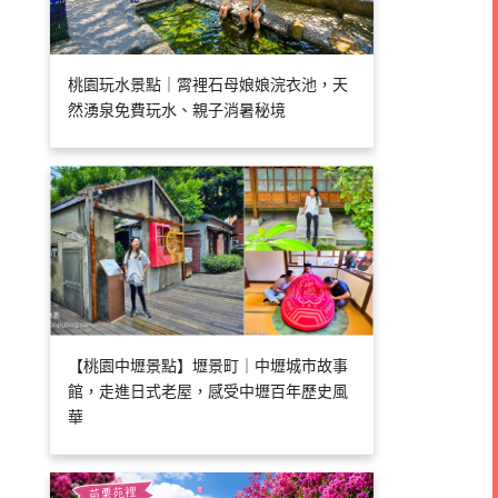
桃園玩水景點｜霄裡石母娘娘浣衣池，天
然湧泉免費玩水、親子消暑秘境
【桃園中壢景點】壢景町｜中壢城市故事
館，走進日式老屋，感受中壢百年歷史風
華