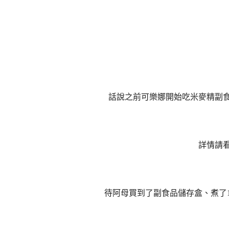
話說之前可樂娜開始吃米麥精副
詳情請
待阿母買到了副食品儲存盒、煮了