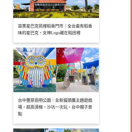
苗栗星巴克苑裡稻香門市｜全台最有稻香
味的星巴克，女神Logo藏在稻田裡
台中豐原翁明公園｜全新貓頭鷹主題遊戲
場，超高滑梯、沙坑一次玩，台中親子景
點