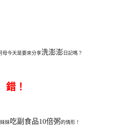
洗澎澎
阿母今天是要來分享
日記嗎？
錯！
吃副食品10倍粥
妹妹
的情形！