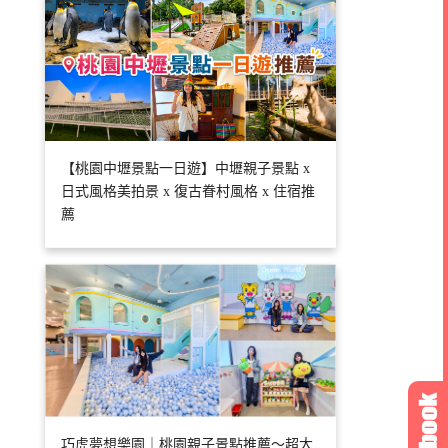
【桃園中壢景點一日遊】中壢親子景點 x
日式風格美拍景 x 復古眷村風格 x 住宿推
薦
巧虎夢想樂園｜桃園親子景點推薦～超大