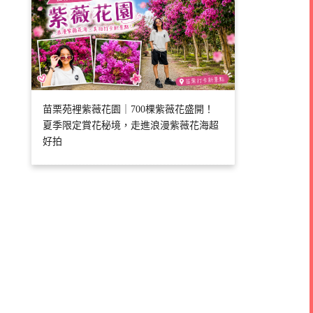
苗栗苑裡紫薇花園｜700棵紫薇花盛開！
夏季限定賞花秘境，走進浪漫紫薇花海超
好拍