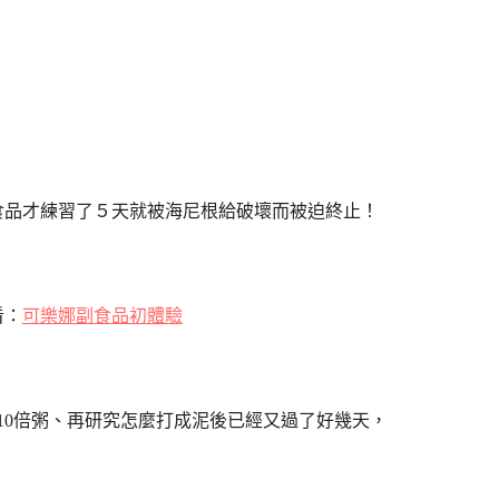
食品才練習了５天就被海尼根給破壞而被迫終止！
看：
可樂娜副食品初體驗
10倍粥、再研究怎麼打成泥後已經又過了好幾天，