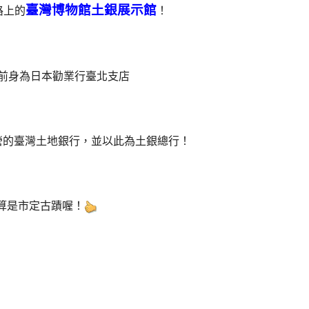
臺灣博物館土銀展示館
路上的
！
前身為日本勸業行臺北支店
營的臺灣土地銀行，並以此為土銀總行！
算是市定古蹟喔！