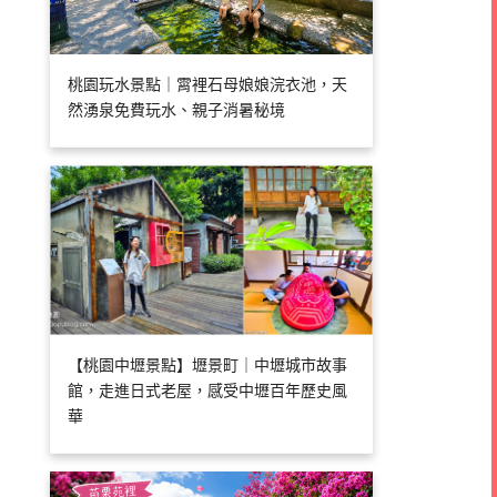
桃園玩水景點｜霄裡石母娘娘浣衣池，天
然湧泉免費玩水、親子消暑秘境
【桃園中壢景點】壢景町｜中壢城市故事
館，走進日式老屋，感受中壢百年歷史風
華