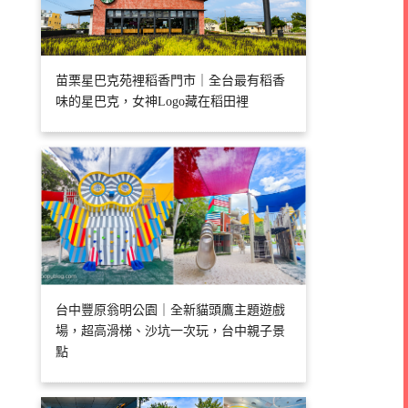
苗栗星巴克苑裡稻香門市｜全台最有稻香
味的星巴克，女神Logo藏在稻田裡
台中豐原翁明公園｜全新貓頭鷹主題遊戲
場，超高滑梯、沙坑一次玩，台中親子景
點