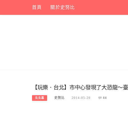
Skip
首頁
關於史努比
to
content
【玩樂．台北】市中心發現了大恐龍～
史努比
2014-05-20
44
北北基