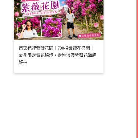
苗栗苑裡紫薇花園｜700棵紫薇花盛開！
夏季限定賞花秘境，走進浪漫紫薇花海超
好拍