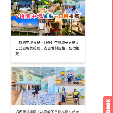
【桃園中壢景點一日遊】中壢親子景點 x
日式風格美拍景 x 復古眷村風格 x 住宿推
薦
巧虎夢想樂園｜桃園親子景點推薦～超大