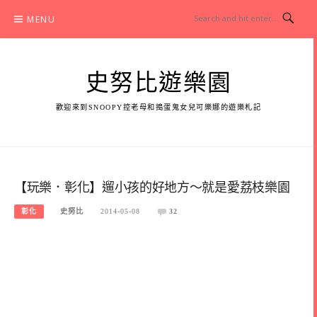
Skip
MENU
to
content
史努比遊樂園
歡迎來到SNOOPY控老母和搗蛋鬼女兒可樂娜的遊樂札記
【玩樂．彰化】遛小孩的好地方～就是愛荔枝樂園
彰化
史努比
2014-05-08
32