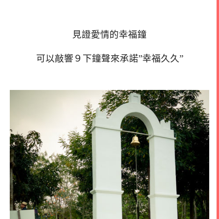
見證愛情的幸福鐘
可以敲響９下鐘聲來承諾”幸福久久”