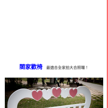
閤家歡椅
最適合全家拍大合照囉！