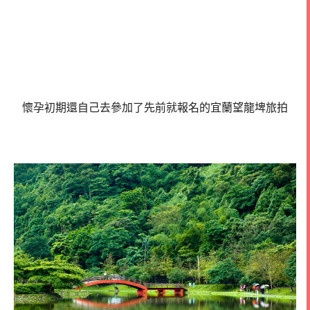
懷孕初期還自己去參加了先前就報名的宜蘭望龍埤旅拍