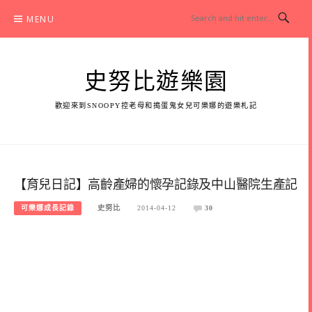
Skip
MENU
to
content
史努比遊樂園
歡迎來到SNOOPY控老母和搗蛋鬼女兒可樂娜的遊樂札記
【育兒日記】高齡產婦的懷孕記錄及中山醫院生產記
可樂娜成長記錄
史努比
2014-04-12
30