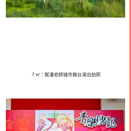
７W：幫潘老師城市舞台演出拍照