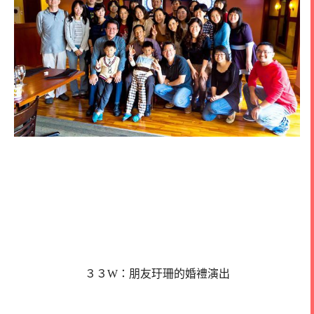
３３W：朋友玗珊的婚禮演出