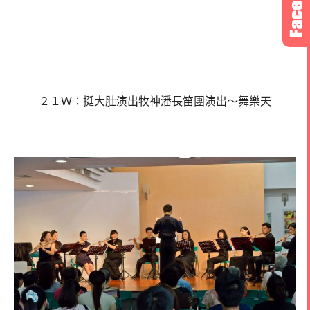
２１Ｗ：挺大肚演出牧神潘長笛團演出～舞樂天