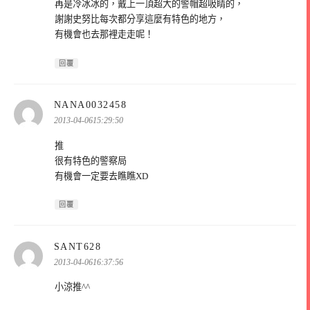
再是冷冰冰的，戴上一頂超大的警帽超吸睛的，
謝謝史努比每次都分享這麼有特色的地方，
有機會也去那裡走走呢！
回覆
表
NANA0032458
示:
2013-04-0615:29:50
推
很有特色的警察局
有機會一定要去瞧瞧XD
回覆
表
SANT628
示:
2013-04-0616:37:56
小涼推^^