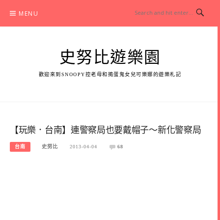
Skip
MENU
to
content
史努比遊樂園
歡迎來到SNOOPY控老母和搗蛋鬼女兒可樂娜的遊樂札記
【玩樂．台南】連警察局也要戴帽子～新化警察局
台南
史努比
2013-04-04
68