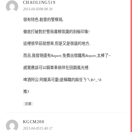
表
CHAOLING519
示:
2013-04-0508:08:30
很有特色.創意的警察局,
徹底打破對於警局肅穆氛圍的刻板印象!
這裡很早前就想來,但是又是很遠的地方,
而且,我發現還有&quot;免費出借鐵馬&quot;太棒了~
感覺應該可以騎單車倘佯在田園風光裡..
啤酒阿公.阿嬤真可愛(是稱職的麻豆ㄋㄟ)b^_^d
推3
回覆
表
KGCM200
示:
2013-04-0515:40:17