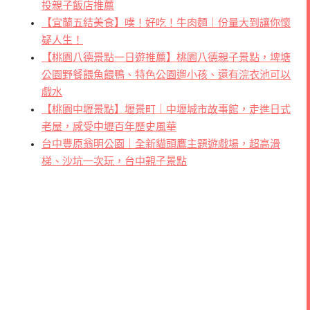
投親子飯店推薦
【宜蘭五結美食】噗！好吃！牛肉麵｜份量大到讓你懷
疑人生！
【桃園八德景點一日遊推薦】桃園八德親子景點，埤塘
公園野餐餵魚餵鴨、特色公園遛小孩、還有浣衣池可以
戲水
【桃園中壢景點】壢景町｜中壢城市故事館，走進日式
老屋，感受中壢百年歷史風華
台中豐原翁明公園｜全新貓頭鷹主題遊戲場，超高滑
梯、沙坑一次玩，台中親子景點