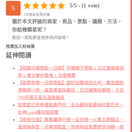
5/5 - (1 vote)
5
1位網友投票評論
關於本文評論的商家、商品、景點、議題、方法，
你給幾顆星呢？
歡迎一起點擊星號參與評論唷！
按讚加入粉絲團
延伸閱讀
【桃園中壢景點一日遊】中壢親子景點 x 日式風格美拍
景 x 復古眷村風格 x 住宿推薦
【苗栗苑裡一日遊景點】超好拍魔戒哈比村、農舍煙囪
滑梯遛小孩、溫室果園採番茄、日式建築拍美照、入住
700坪露天風呂溫泉飯店
苗栗星巴克苑裡稻香門市｜全台最有稻香味的星巴克，
女神Logo藏在稻田裡
【南投住宿】集集鐵道行旅～全台唯一火車主題飯店，
溜滑梯房型、兒童遊戲室、宵夜時段免費提供泡麵，南