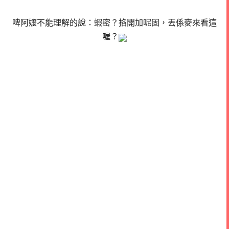
啤阿嬤不能理解的說：蝦密？掐開加呢固，丟係麥來看這
喔？