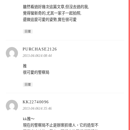
雖然看過好幾次這篇文章,但沒去過的我,
覺得蠻新奇的,尤其一家子一起拍照,
還做這麼可愛的姿勢,實在很可愛
回覆
表
PURCHASE2126
示:
2013-04-0614:08:44
推
很可愛的警察局
回覆
表
KK22740096
示:
2013-04-0614:35:46
kk推～
現在的警察局不止是辦案抓壞人，它的造型不