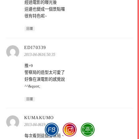
經過電影的曝光後
這邊也變成一個景點囉
很有特色呢~
回覆
表
EDI70339
示:
2013-04-0616:50:35
推+9
警察局的造型太可愛了
好像在演電影的感覺說
^^&quot;
回覆
表
KUMAKUMO
示:
2013-04-0619:34:52
每次看到這個警察局、