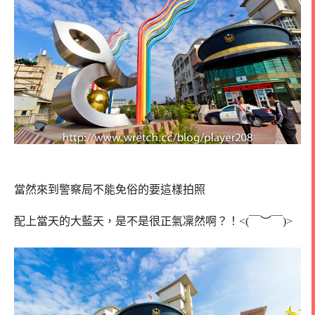
當然來到警察局不能免俗的要這樣拍照
配上當天的大藍天，是不是很正氣凜然啊？！<(￣︶￣)>