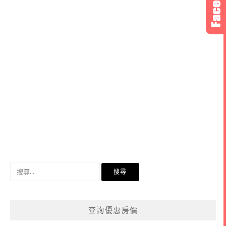
搜
尋
關
鍵
查詢優惠房價
字: