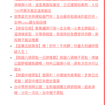
滑梯遛小孩、溫室果園採番茄、日式建築拍美照、入住
700坪露天風呂溫泉飯店
苗栗星巴克苑裡稻香門市｜全台最有稻香味的星巴克，
女神Logo藏在稻田裡
【南投住宿】集集鐵道行旅～全台唯一火車主題飯店，
溜滑梯房型、兒童遊戲室、宵夜時段免費提供泡麵，南
投親子飯店推薦
【宜蘭五結美食】噗！好吃！牛肉麵｜份量大到讓你懷
疑人生！
【桃園八德景點一日遊推薦】桃園八德親子景點，埤塘
公園野餐餵魚餵鴨、特色公園遛小孩、還有浣衣池可以
戲水
【桃園中壢景點】壢景町｜中壢城市故事館，走進日式
老屋，感受中壢百年歷史風華
台中豐原翁明公園｜全新貓頭鷹主題遊戲場，超高滑
梯、沙坑一次玩，台中親子景點