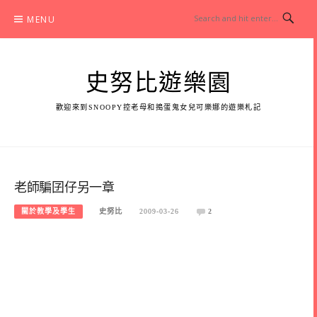
Skip
MENU
to
content
史努比遊樂園
歡迎來到SNOOPY控老母和搗蛋鬼女兒可樂娜的遊樂札記
老師騙囝仔另一章
關於教學及學生
史努比
2009-03-26
2