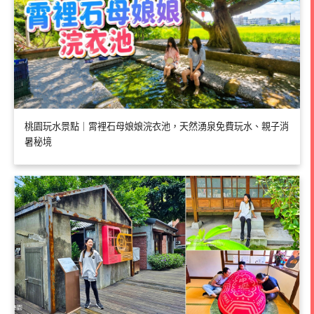
桃園玩水景點｜霄裡石母娘娘浣衣池，天然湧泉免費玩水、親子消
暑秘境