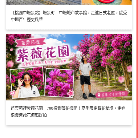
【桃園中壢景點】壢景町｜中壢城市故事館，走進日式老屋，感受
中壢百年歷史風華
苗栗苑裡紫薇花園｜700棵紫薇花盛開！夏季限定賞花秘境，走進
浪漫紫薇花海超好拍