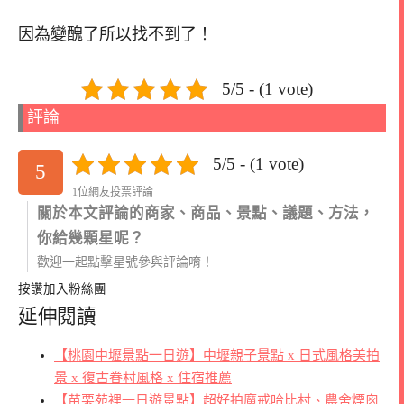
因為變醜了所以找不到了！
5/5 - (1 vote)
評論
5/5 - (1 vote)
5
1位網友投票評論
關於本文評論的商家、商品、景點、議題、方法，
你給幾顆星呢？
歡迎一起點擊星號參與評論唷！
按讚加入粉絲團
延伸閱讀
【桃園中壢景點一日遊】中壢親子景點 x 日式風格美拍
景 x 復古眷村風格 x 住宿推薦
【苗栗苑裡一日遊景點】超好拍魔戒哈比村、農舍煙囪