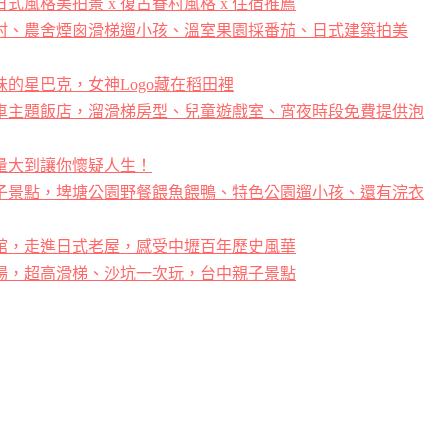
式風格美拍景 x 復古眷村風格 x 住宿推薦
村、農舍煙囪滑梯遛小孩、溫室果園採番茄、日式建築拍美
的星巴克，女神Logo藏在稻田裡
車主題飯店，溜滑梯房型、兒童遊戲室、宵夜時段免費提供泡
量大到讓你懷疑人生！
子景點，埤塘公園野餐餵魚餵鴨、特色公園遛小孩、還有浣衣
館，走進日式老屋，感受中壢百年歷史風華
場，超高滑梯、沙坑一次玩，台中親子景點