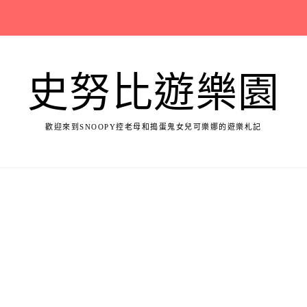
史努比遊樂園
歡迎來到SNOOPY控老母和搗蛋鬼女兒可樂娜的遊樂札記