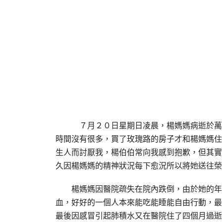
７月
２０日星期日凌晨，楊媽媽病逝於萬
時間沒有很多，買了玫瑰路的房子才和楊媽媽住
生人而討厭我，楊伯伯常向我感到抱歉，但其實
久因楊媽媽的精神狀況每下愈況所以將她送往榮
楊媽媽因醫院疏失在院內跌倒，由於她的年紀
血，好好的一個人本來能吃能睡能自由行動，最
最後因感冒引起肺積水又在醫院住了四個月過逝