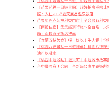
【桃園中壢景點一日遊】中壢親子景點 x 日
【苗栗苑裡一日遊景點】超好拍魔戒哈比
照、入住700坪露天風呂溫泉飯店
苗栗星巴克苑裡稻香門市｜全台最有稻香味
【南投住宿】集集鐵道行旅～全台唯一火
麵，南投親子飯店推薦
【宜蘭五結美食】噗！好吃！牛肉麵｜份
【桃園八德景點一日遊推薦】桃園八德親
池可以戲水
【桃園中壢景點】壢景町｜中壢城市故事
台中豐原翁明公園｜全新貓頭鷹主題遊戲