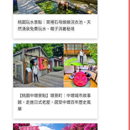
桃園玩水景點｜霄裡石母娘娘浣衣池，天
然湧泉免費玩水、親子消暑秘境
【桃園中壢景點】壢景町｜中壢城市故事
館，走進日式老屋，感受中壢百年歷史風
華