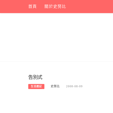
Skip
首頁
關於史努比
to
content
告別式
史努比
2008-08-09
生活週記