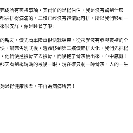
成所有喪禮事項，其實忙的是楊伯伯，我是沒有幫到什麼
都被排得滿滿的，二殯已經沒有禮儀廳可排，所以我們移到一
來很安詳，像是睡著了般!
親友，儀式簡單隆重很快就結束。從來就沒有參與喪禮的全
快，辦完告別式後，遺體移到第二殯儀館排火化，我們先把楊
，他們便進撿骨室去撿骨，而後抱了骨灰甕出來，心中感慨！
那天看到楊媽媽的最後一眼，現在確只剩一罈骨灰，人的一生
夠過得健康快樂，不再為病痛所苦！