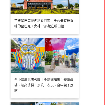
苗栗星巴克苑裡稻香門市｜全台最有稻香
味的星巴克，女神Logo藏在稻田裡
台中豐原翁明公園｜全新貓頭鷹主題遊戲
場，超高滑梯、沙坑一次玩，台中親子景
點