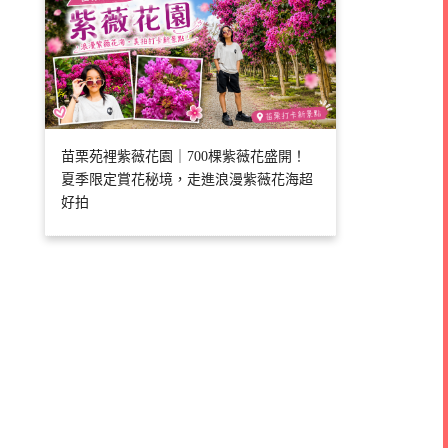
苗栗苑裡紫薇花園｜700棵紫薇花盛開！
夏季限定賞花秘境，走進浪漫紫薇花海超
好拍