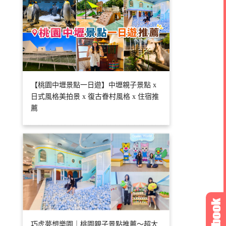
【桃園中壢景點一日遊】中壢親子景點 x
日式風格美拍景 x 復古眷村風格 x 住宿推
薦
巧虎夢想樂園｜桃園親子景點推薦～超大