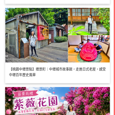
【桃園中壢景點】壢景町｜中壢城市故事館，走進日式老屋，感受
中壢百年歷史風華