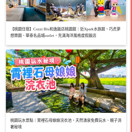
【桃園住宿】Cozzi Blu和逸飯店桃園館｜近Xpark水族館、巧虎夢
想樂園、華泰名品城outlet，充滿海洋風格度假飯店
桃園玩水景點｜霄裡石母娘娘浣衣池，天然湧泉免費玩水、親子消
暑秘境