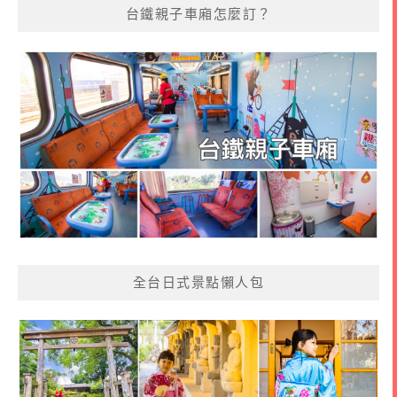
台鐵親子車廂怎麼訂？
全台日式景點懶人包