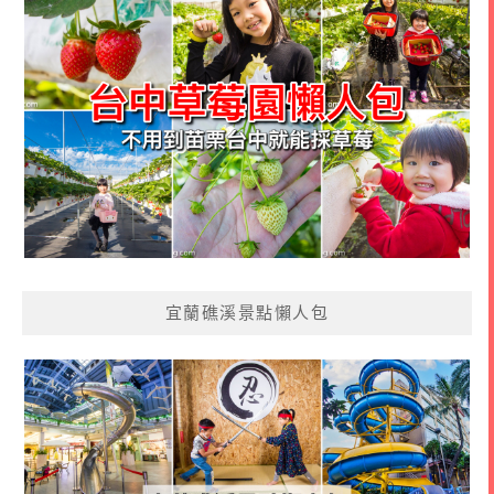
宜蘭礁溪景點懶人包