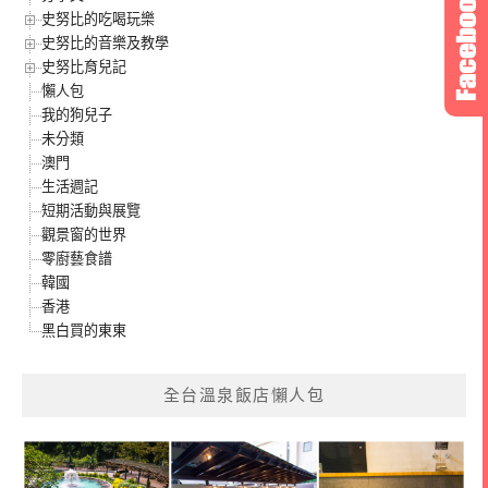
史努比的吃喝玩樂
史努比的音樂及教學
史努比育兒記
懶人包
我的狗兒子
未分類
澳門
生活週記
短期活動與展覽
觀景窗的世界
零廚藝食譜
韓國
香港
黑白買的東東
全台溫泉飯店懶人包