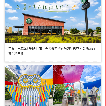
苗栗星巴克苑裡稻香門市｜全台最有稻香味的星巴克，女神Logo
藏在稻田裡