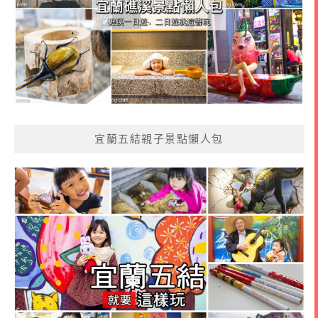
宜蘭五結親子景點懶人包