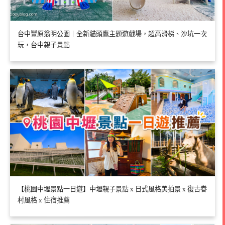
台中豐原翁明公園｜全新貓頭鷹主題遊戲場，超高滑梯、沙坑一次
玩，台中親子景點
【桃園中壢景點一日遊】中壢親子景點 x 日式風格美拍景 x 復古眷
村風格 x 住宿推薦