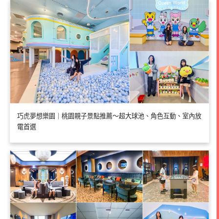
巧虎夢想樂園｜桃園親子景點推薦～超大球池、角色互動、室內放
電首選