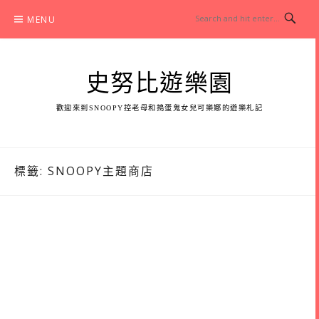
Skip
MENU
to
content
史努比遊樂園
歡迎來到SNOOPY控老母和搗蛋鬼女兒可樂娜的遊樂札記
標籤:
SNOOPY主題商店