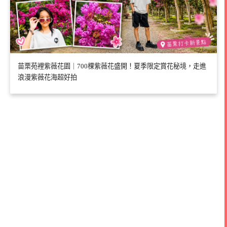
苗栗苑裡紫薇花園｜700棵紫薇花盛開！夏季限定賞花秘境，走進
浪漫紫薇花海超好拍