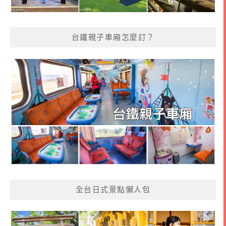
台鐵親子車廂怎麼訂？
全台日式景點懶人包