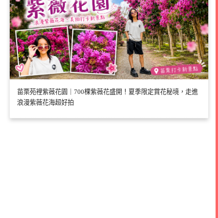
苗栗苑裡紫薇花園｜700棵紫薇花盛開！夏季限定賞花秘境，走進
浪漫紫薇花海超好拍