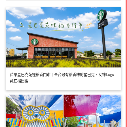
苗栗星巴克苑裡稻香門市｜全台最有稻香味的星巴克，女神Logo
藏在稻田裡