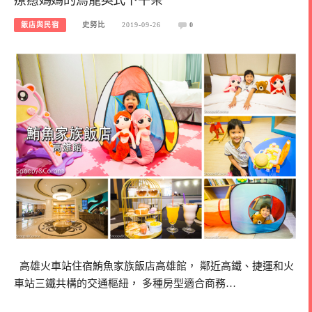
飯店與民宿
史努比
2019-09-26
0
高雄火車站住宿鮪魚家族飯店高雄館， 鄰近高鐵、捷運和火
車站三鐵共構的交通樞紐， 多種房型適合商務…