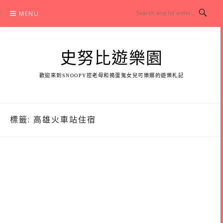
Skip
MENU
to
content
史努比遊樂園
歡迎來到SNOOPY控老母和搗蛋鬼女兒可樂娜的遊樂札記
標籤:
高雄火車站住宿