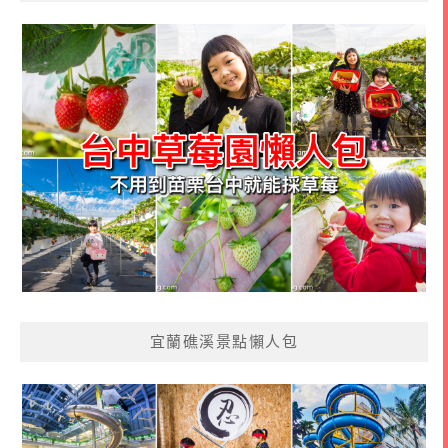
宜蘭礁溪景點懶人包