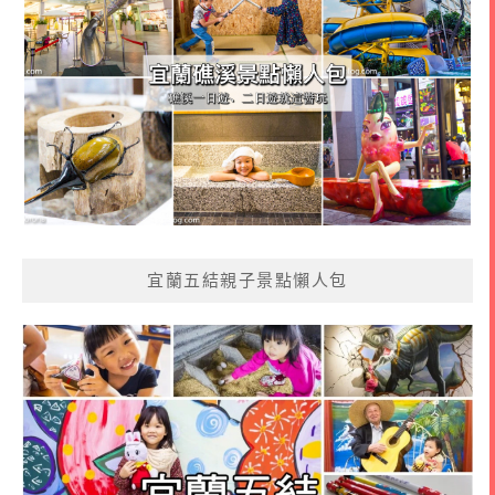
宜蘭五結親子景點懶人包