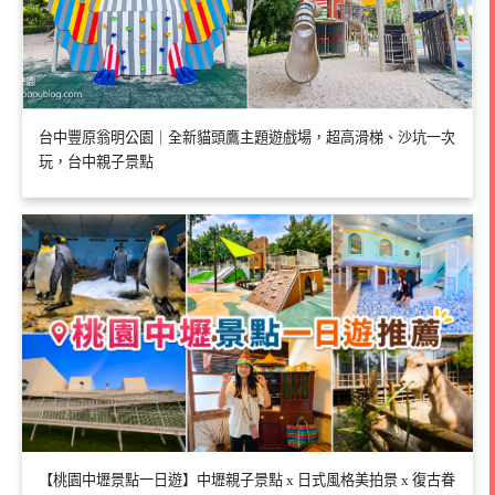
台中豐原翁明公園｜全新貓頭鷹主題遊戲場，超高滑梯、沙坑一次
玩，台中親子景點
【桃園中壢景點一日遊】中壢親子景點 x 日式風格美拍景 x 復古眷