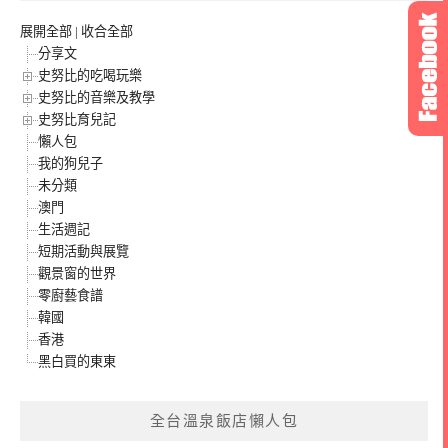
展開全部
|
收合全部
分享文
史努比的吃喝玩樂
史努比的音樂及教學
史努比育兒記
懶人包
我的狗兒子
未分類
澳門
生活週記
短期活動與展覽
觀景窗的世界
零廚藝食譜
韓國
香港
黑白買的東東
全台溫泉飯店懶人包