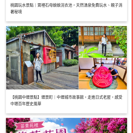
桃園玩水景點｜霄裡石母娘娘浣衣池，天然湧泉免費玩水、親子消
暑秘境
【桃園中壢景點】壢景町｜中壢城市故事館，走進日式老屋，感受
中壢百年歷史風華