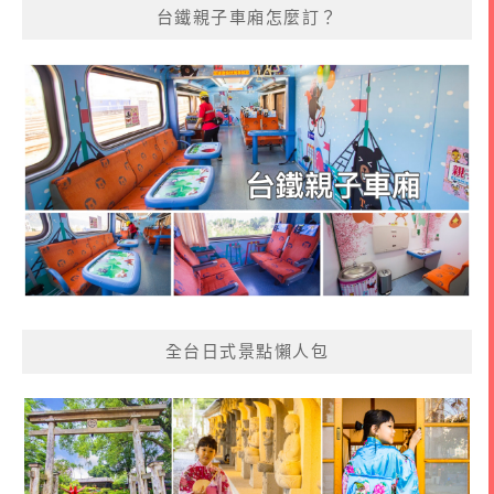
台鐵親子車廂怎麼訂？
全台日式景點懶人包