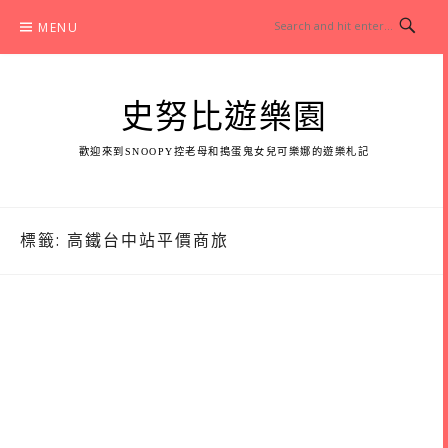
Skip
MENU
to
content
史努比遊樂園
歡迎來到SNOOPY控老母和搗蛋鬼女兒可樂娜的遊樂札記
標籤:
高鐵台中站平價商旅