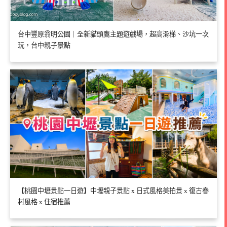
台中豐原翁明公園｜全新貓頭鷹主題遊戲場，超高滑梯、沙坑一次
玩，台中親子景點
【桃園中壢景點一日遊】中壢親子景點 x 日式風格美拍景 x 復古眷
村風格 x 住宿推薦