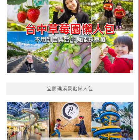
宜蘭礁溪景點懶人包