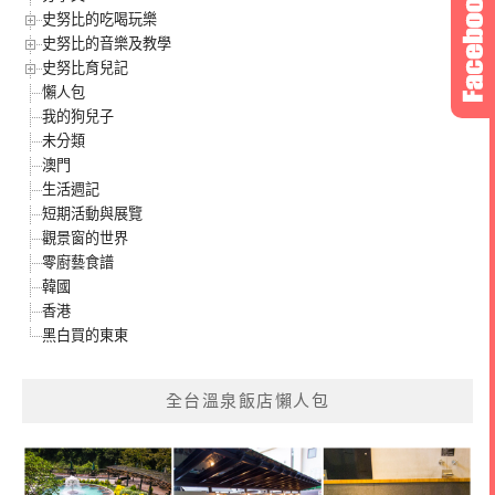
史努比的吃喝玩樂
史努比的音樂及教學
史努比育兒記
懶人包
我的狗兒子
未分類
澳門
生活週記
短期活動與展覽
觀景窗的世界
零廚藝食譜
韓國
香港
黑白買的東東
全台溫泉飯店懶人包