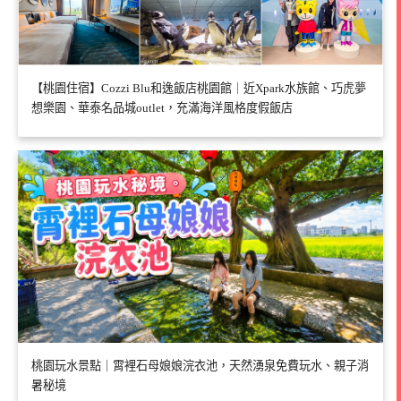
【桃園住宿】Cozzi Blu和逸飯店桃園館｜近Xpark水族館、巧虎夢
想樂園、華泰名品城outlet，充滿海洋風格度假飯店
桃園玩水景點｜霄裡石母娘娘浣衣池，天然湧泉免費玩水、親子消
暑秘境