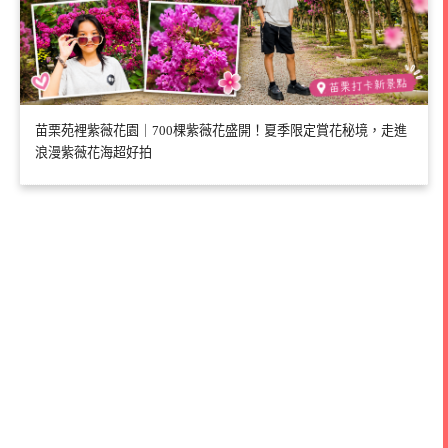
苗栗苑裡紫薇花園｜700棵紫薇花盛開！夏季限定賞花秘境，走進
浪漫紫薇花海超好拍