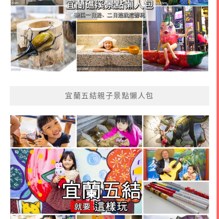
宜蘭五結親子景點懶人包