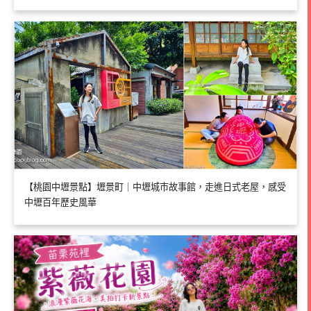
【桃園中壢景點】壢景町｜中壢城市故事館，走進日式老屋，感受
中壢百年歷史風華