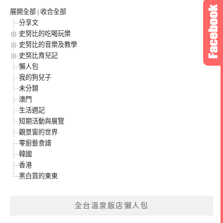
展開全部
|
收合全部
分享文
史努比的吃喝玩樂
史努比的音樂及教學
史努比育兒記
懶人包
我的狗兒子
未分類
澳門
生活週記
短期活動與展覽
觀景窗的世界
零廚藝食譜
韓國
香港
黑白買的東東
全台溫泉飯店懶人包