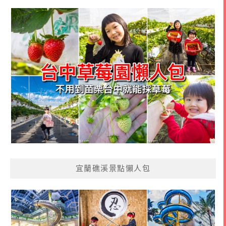
宜蘭礁溪景點懶人包