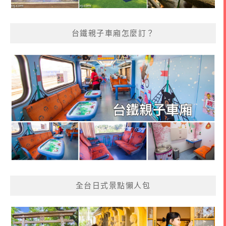
台鐵親子車廂怎麼訂？
全台日式景點懶人包