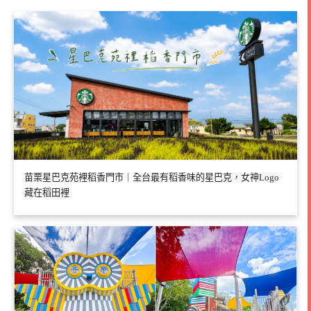
苗栗星巴克苑裡稻香門市｜全台最有稻香味的星巴克，女神Logo
藏在稻田裡