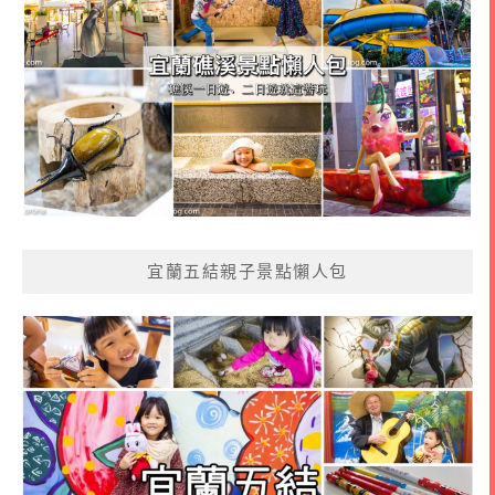
宜蘭五結親子景點懶人包