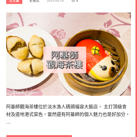
北北基
史努比
2019-04-19
0
阿基師觀海茶樓位於淡水漁人碼頭福容大飯店， 主打頂級食
材及道地港式菜色，當然還有阿基師的個人魅力也是好加分，
…