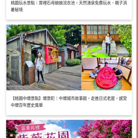
桃園玩水景點｜霄裡石母娘娘浣衣池，天然湧泉免費玩水、親子消
暑秘境
【桃園中壢景點】壢景町｜中壢城市故事館，走進日式老屋，感受
中壢百年歷史風華