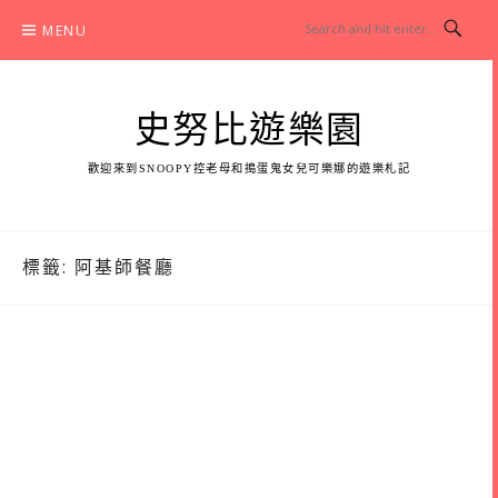
Skip
MENU
to
content
史努比遊樂園
歡迎來到SNOOPY控老母和搗蛋鬼女兒可樂娜的遊樂札記
標籤:
阿基師餐廳