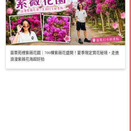
苗栗苑裡紫薇花園｜700棵紫薇花盛開！夏季限定賞花秘境，走進
浪漫紫薇花海超好拍