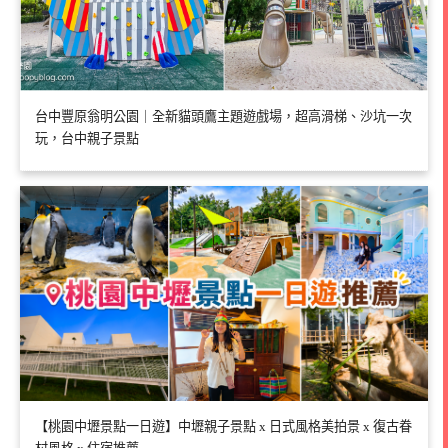
台中豐原翁明公園｜全新貓頭鷹主題遊戲場，超高滑梯、沙坑一次
玩，台中親子景點
【桃園中壢景點一日遊】中壢親子景點 x 日式風格美拍景 x 復古眷