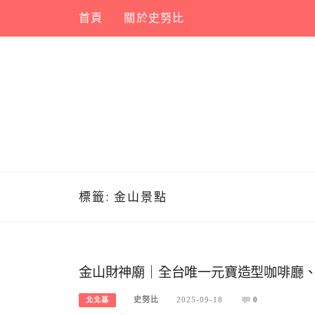
Skip
首頁
關於史努比
to
content
標籤:
金山景點
金山財神廟｜全台唯一元寶造型咖啡廳
史努比
2025-09-18
0
北北基