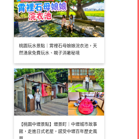
桃園玩水景點｜霄裡石母娘娘浣衣池，天
然湧泉免費玩水、親子消暑秘境
【桃園中壢景點】壢景町｜中壢城市故事
館，走進日式老屋，感受中壢百年歷史風
華