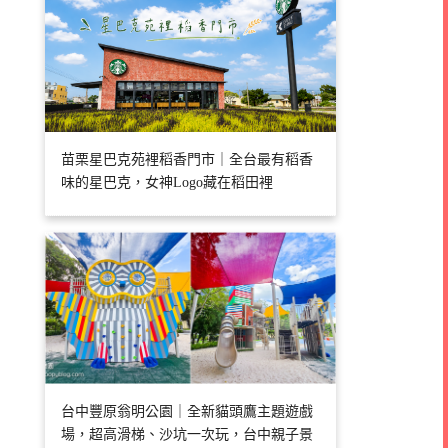
苗栗星巴克苑裡稻香門市｜全台最有稻香
味的星巴克，女神Logo藏在稻田裡
台中豐原翁明公園｜全新貓頭鷹主題遊戲
場，超高滑梯、沙坑一次玩，台中親子景