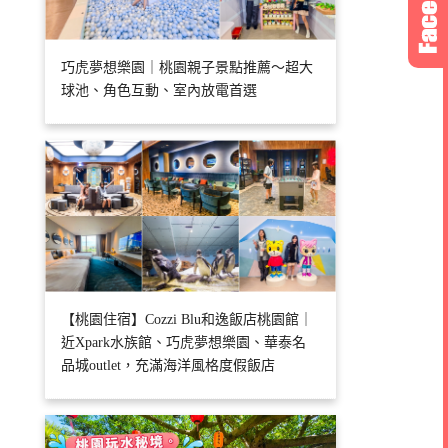
巧虎夢想樂園｜桃園親子景點推薦～超大
球池、角色互動、室內放電首選
【桃園住宿】Cozzi Blu和逸飯店桃園館｜
近Xpark水族館、巧虎夢想樂園、華泰名
品城outlet，充滿海洋風格度假飯店