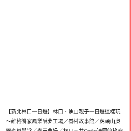
【新北林口一日遊】林口、龜山親子一日遊這樣玩
～維格餅家鳳梨酥夢工場／眷村故事館／虎頭山奧
爾森林學堂／春天農場／林口三井Outlet法國的秘密