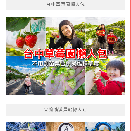
台中草莓園懶人包
宜蘭礁溪景點懶人包