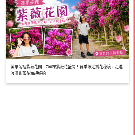
苗栗苑裡紫薇花園｜700棵紫薇花盛開！夏季限定賞花秘境，走進
浪漫紫薇花海超好拍