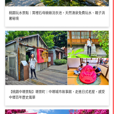
桃園玩水景點｜霄裡石母娘娘浣衣池，天然湧泉免費玩水、親子消
暑秘境
【桃園中壢景點】壢景町｜中壢城市故事館，走進日式老屋，感受
中壢百年歷史風華