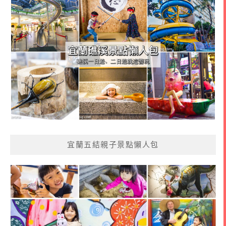
宜蘭五結親子景點懶人包