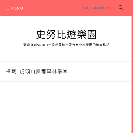
Skip
MENU
to
content
史努比遊樂園
歡迎來到SNOOPY控老母和搗蛋鬼女兒可樂娜的遊樂札記
標籤:
虎頭山奧爾森林學堂