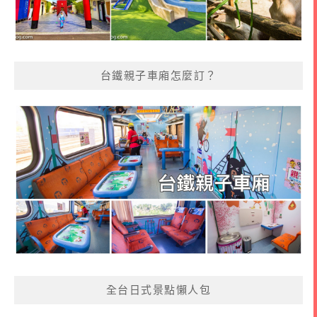
台鐵親子車廂怎麼訂？
全台日式景點懶人包