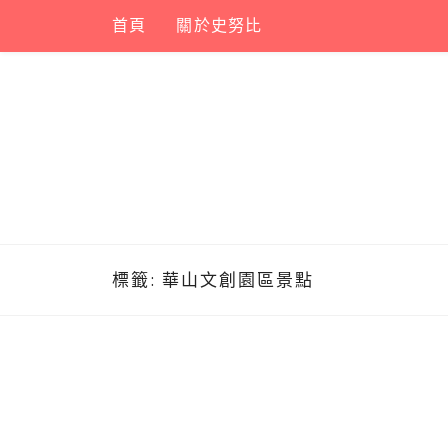
Skip
首頁
關於史努比
to
content
標籤:
華山文創園區景點