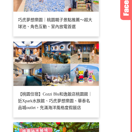
巧虎夢想樂園｜桃園親子景點推薦～超大
球池、角色互動、室內放電首選
【桃園住宿】Cozzi Blu和逸飯店桃園館｜
近Xpark水族館、巧虎夢想樂園、華泰名
品城outlet，充滿海洋風格度假飯店