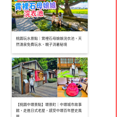
桃園玩水景點｜霄裡石母娘娘浣衣池，天
然湧泉免費玩水、親子消暑秘境
【桃園中壢景點】壢景町｜中壢城市故事
館，走進日式老屋，感受中壢百年歷史風
華