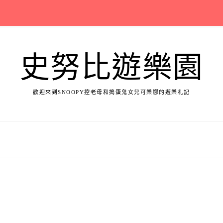
史努比遊樂園
歡迎來到SNOOPY控老母和搗蛋鬼女兒可樂娜的遊樂札記