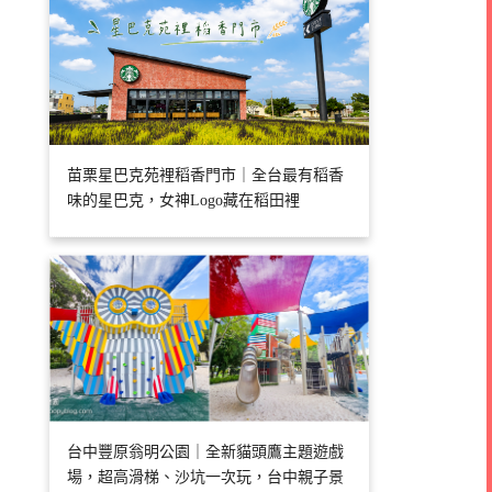
苗栗星巴克苑裡稻香門市｜全台最有稻香
味的星巴克，女神Logo藏在稻田裡
台中豐原翁明公園｜全新貓頭鷹主題遊戲
場，超高滑梯、沙坑一次玩，台中親子景